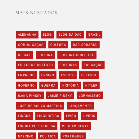
MAIS BUSCADOS
ALEMANHA
BLOG
BLOG DA DAD
BRASIL
COMUNICAÇÃO
CULTURA
DAD SQUARISI
DEBATE
EDITORA
EDITORA CONTEXTO
EDITORA CONTEXTO
EDITORAS
EDUCAÇÃO
EMPREGO
ENSINO
EVENTO
FUTEBOL
GOVERNO
GUERRA
HISTÓRIA
HITLER
ILANA PINSKY
JAIME PINSKY
JORNALISMO
JOSÉ DE SOUZA MARTINS
LANÇAMENTO
LINGUA
LINGUÍSTICA
LIVRO
LIVROS
LÍNGUA PORTUGUESA
MEIO AMBIENTE
NAZISMO
POLITICA
PORTUGUES