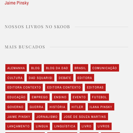
Jaime Pinsky
NOSSOS LIVROS NO SKOOB
MAIS BUSCADOS
ALEMANHA
BLOG
BLOG DA DAD
BRASIL
COMUNICAÇÃO
CULTURA
DAD SQUARISI
DEBATE
EDITORA
EDITORA CONTEXTO
EDITORA CONTEXTO
EDITORAS
EDUCAÇÃO
EMPREGO
ENSINO
EVENTO
FUTEBOL
GOVERNO
GUERRA
HISTÓRIA
HITLER
ILANA PINSKY
JAIME PINSKY
JORNALISMO
JOSÉ DE SOUZA MARTINS
LANÇAMENTO
LINGUA
LINGUÍSTICA
LIVRO
LIVROS