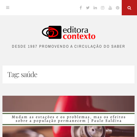
Facebook
Twitter
Linkedin
Instagram
YouTube
Pinterest
Sea
Skip
to
DESDE 1987 PROMOVENDO A CIRCULAÇÃO DO SABER
content
Tag:
saúde