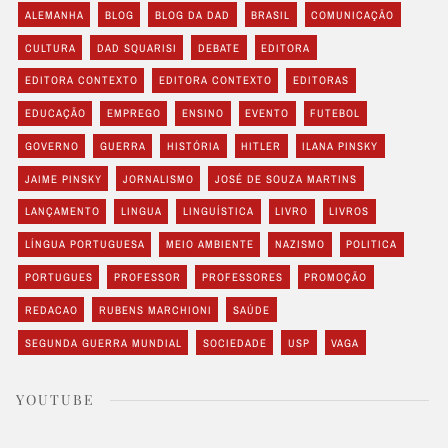
ALEMANHA
BLOG
BLOG DA DAD
BRASIL
COMUNICAÇÃO
CULTURA
DAD SQUARISI
DEBATE
EDITORA
EDITORA CONTEXTO
EDITORA CONTEXTO
EDITORAS
EDUCAÇÃO
EMPREGO
ENSINO
EVENTO
FUTEBOL
GOVERNO
GUERRA
HISTÓRIA
HITLER
ILANA PINSKY
JAIME PINSKY
JORNALISMO
JOSÉ DE SOUZA MARTINS
LANÇAMENTO
LINGUA
LINGUÍSTICA
LIVRO
LIVROS
LÍNGUA PORTUGUESA
MEIO AMBIENTE
NAZISMO
POLITICA
PORTUGUES
PROFESSOR
PROFESSORES
PROMOÇÃO
REDACAO
RUBENS MARCHIONI
SAÚDE
SEGUNDA GUERRA MUNDIAL
SOCIEDADE
USP
VAGA
YOUTUBE