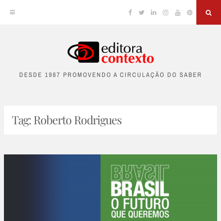
Facebook
Twitter
Linkedin
Instagram
YouTube
Pinterest
Sea
Skip
to
DESDE 1987 PROMOVENDO A CIRCULAÇÃO DO SABER
content
Tag:
Roberto Rodrigues