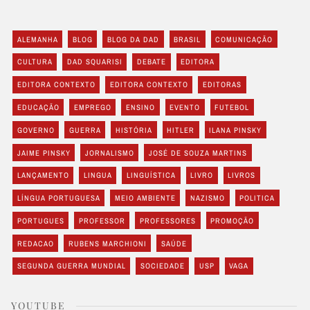
ALEMANHA
BLOG
BLOG DA DAD
BRASIL
COMUNICAÇÃO
CULTURA
DAD SQUARISI
DEBATE
EDITORA
EDITORA CONTEXTO
EDITORA CONTEXTO
EDITORAS
EDUCAÇÃO
EMPREGO
ENSINO
EVENTO
FUTEBOL
GOVERNO
GUERRA
HISTÓRIA
HITLER
ILANA PINSKY
JAIME PINSKY
JORNALISMO
JOSÉ DE SOUZA MARTINS
LANÇAMENTO
LINGUA
LINGUÍSTICA
LIVRO
LIVROS
LÍNGUA PORTUGUESA
MEIO AMBIENTE
NAZISMO
POLITICA
PORTUGUES
PROFESSOR
PROFESSORES
PROMOÇÃO
REDACAO
RUBENS MARCHIONI
SAÚDE
SEGUNDA GUERRA MUNDIAL
SOCIEDADE
USP
VAGA
YOUTUBE