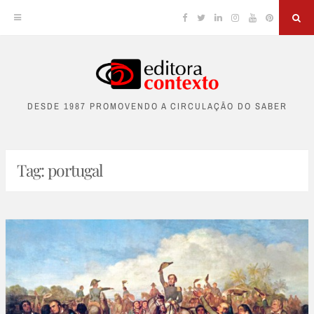
Facebook
Twitter
Linkedin
Instagram
YouTube
Pinterest
Sea
Skip
to
DESDE 1987 PROMOVENDO A CIRCULAÇÃO DO SABER
content
Tag:
portugal