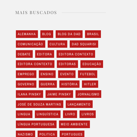
MAIS BUSCADOS
ALEMANHA
BLOG
BLOG DA DAD
BRASIL
COMUNICAÇÃO
CULTURA
DAD SQUARISI
DEBATE
EDITORA
EDITORA CONTEXTO
EDITORA CONTEXTO
EDITORAS
EDUCAÇÃO
EMPREGO
ENSINO
EVENTO
FUTEBOL
GOVERNO
GUERRA
HISTÓRIA
HITLER
ILANA PINSKY
JAIME PINSKY
JORNALISMO
JOSÉ DE SOUZA MARTINS
LANÇAMENTO
LINGUA
LINGUÍSTICA
LIVRO
LIVROS
LÍNGUA PORTUGUESA
MEIO AMBIENTE
NAZISMO
POLITICA
PORTUGUES