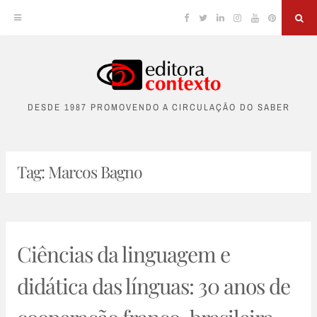
Facebook
Twitter
Linkedin
Instagram
YouTube
Pinterest
Sea
Skip
to
DESDE 1987 PROMOVENDO A CIRCULAÇÃO DO SABER
content
Tag:
Marcos Bagno
Ciências da linguagem e
didática das línguas: 30 anos de