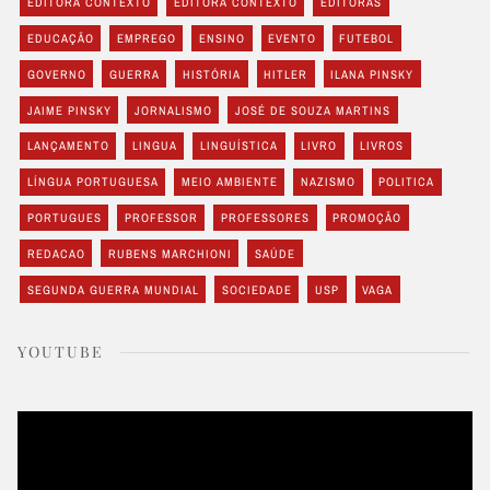
EDITORA CONTEXTO
EDITORA CONTEXTO
EDITORAS
EDUCAÇÃO
EMPREGO
ENSINO
EVENTO
FUTEBOL
GOVERNO
GUERRA
HISTÓRIA
HITLER
ILANA PINSKY
JAIME PINSKY
JORNALISMO
JOSÉ DE SOUZA MARTINS
LANÇAMENTO
LINGUA
LINGUÍSTICA
LIVRO
LIVROS
LÍNGUA PORTUGUESA
MEIO AMBIENTE
NAZISMO
POLITICA
PORTUGUES
PROFESSOR
PROFESSORES
PROMOÇÃO
REDACAO
RUBENS MARCHIONI
SAÚDE
SEGUNDA GUERRA MUNDIAL
SOCIEDADE
USP
VAGA
YOUTUBE