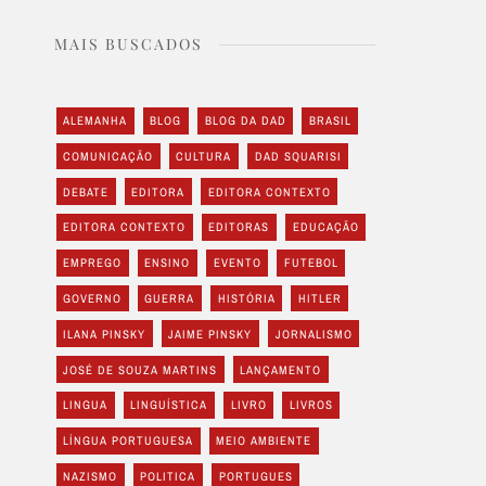
MAIS BUSCADOS
ALEMANHA
BLOG
BLOG DA DAD
BRASIL
COMUNICAÇÃO
CULTURA
DAD SQUARISI
DEBATE
EDITORA
EDITORA CONTEXTO
EDITORA CONTEXTO
EDITORAS
EDUCAÇÃO
EMPREGO
ENSINO
EVENTO
FUTEBOL
GOVERNO
GUERRA
HISTÓRIA
HITLER
ILANA PINSKY
JAIME PINSKY
JORNALISMO
JOSÉ DE SOUZA MARTINS
LANÇAMENTO
LINGUA
LINGUÍSTICA
LIVRO
LIVROS
LÍNGUA PORTUGUESA
MEIO AMBIENTE
NAZISMO
POLITICA
PORTUGUES