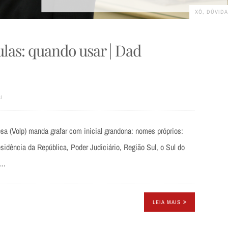
XÔ, DÚVIDA
las: quando usar | Dad
I
sa (Volp) manda grafar com inicial grandona: nomes próprios:
sidência da República, Poder Judiciário, Região Sul, o Sul do
,…
LEIA MAIS