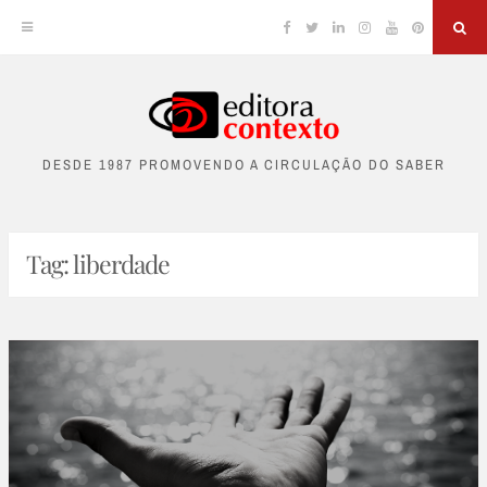
Facebook
Twitter
Linkedin
Instagram
YouTube
Pinterest
Sea
Skip
to
DESDE 1987 PROMOVENDO A CIRCULAÇÃO DO SABER
content
Tag:
liberdade