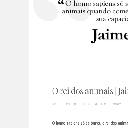
O rei dos animais | J
3 DE MARÇO DE 2017
JAIME PINSKY
O homo sapiens só se tornou o rei dos anim