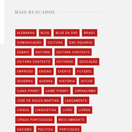
MAIS BUSCADOS
ALEMANHA
BLOG
BLOG DA DAD
BRASIL
COMUNICAÇÃO
CULTURA
DAD SQUARISI
DEBATE
EDITORA
EDITORA CONTEXTO
EDITORA CONTEXTO
EDITORAS
EDUCAÇÃO
EMPREGO
ENSINO
EVENTO
FUTEBOL
GOVERNO
GUERRA
HISTÓRIA
HITLER
ILANA PINSKY
JAIME PINSKY
JORNALISMO
JOSÉ DE SOUZA MARTINS
LANÇAMENTO
LINGUA
LINGUÍSTICA
LIVRO
LIVROS
LÍNGUA PORTUGUESA
MEIO AMBIENTE
NAZISMO
POLITICA
PORTUGUES