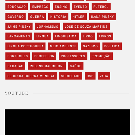
EDUCAÇÃO
EMPREGO
ENSINO
EVENTO
FUTEBOL
GOVERNO
GUERRA
HISTÓRIA
HITLER
ILANA PINSKY
JAIME PINSKY
JORNALISMO
JOSÉ DE SOUZA MARTINS
LANÇAMENTO
LINGUA
LINGUÍSTICA
LIVRO
LIVROS
LÍNGUA PORTUGUESA
MEIO AMBIENTE
NAZISMO
POLITICA
PORTUGUES
PROFESSOR
PROFESSORES
PROMOÇÃO
REDACAO
RUBENS MARCHIONI
SAÚDE
SEGUNDA GUERRA MUNDIAL
SOCIEDADE
USP
VAGA
YOUTUBE