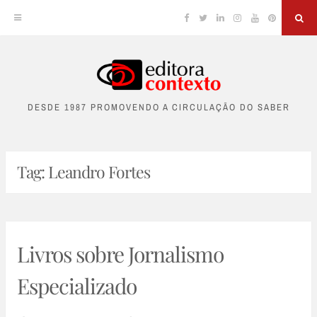
Facebook
Twitter
Linkedin
Instagram
YouTube
Pinterest
Sea
Skip
to
DESDE 1987 PROMOVENDO A CIRCULAÇÃO DO SABER
content
Tag:
Leandro Fortes
Livros sobre Jornalismo
Especializado