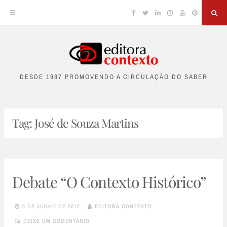
Facebook
Twitter
Linkedin
Instagram
YouTube
Pinterest
Sea
Skip
to
DESDE 1987 PROMOVENDO A CIRCULAÇÃO DO SABER
content
Tag:
José de Souza Martins
Debate “O Contexto Histórico”
6 DE JUNHO DE 2012
EDITORA CONTEXTO
DEIXE UM COMENTÁRIO