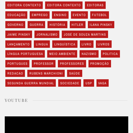
EDITORA CONTEXTO
EDITORA CONTEXTO
EDITORAS
EDUCAÇÃO
EMPREGO
ENSINO
EVENTO
FUTEBOL
GOVERNO
GUERRA
HISTÓRIA
HITLER
ILANA PINSKY
JAIME PINSKY
JORNALISMO
JOSÉ DE SOUZA MARTINS
LANÇAMENTO
LINGUA
LINGUÍSTICA
LIVRO
LIVROS
LÍNGUA PORTUGUESA
MEIO AMBIENTE
NAZISMO
POLITICA
PORTUGUES
PROFESSOR
PROFESSORES
PROMOÇÃO
REDACAO
RUBENS MARCHIONI
SAÚDE
SEGUNDA GUERRA MUNDIAL
SOCIEDADE
USP
VAGA
YOUTUBE