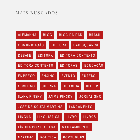
MAIS BUSCADOS
ALEMANHA
BLOG
BLOG DA DAD
BRASIL
COMUNICAÇÃO
CULTURA
DAD SQUARISI
DEBATE
EDITORA
EDITORA CONTEXTO
EDITORA CONTEXTO
EDITORAS
EDUCAÇÃO
EMPREGO
ENSINO
EVENTO
FUTEBOL
GOVERNO
GUERRA
HISTÓRIA
HITLER
ILANA PINSKY
JAIME PINSKY
JORNALISMO
JOSÉ DE SOUZA MARTINS
LANÇAMENTO
LINGUA
LINGUÍSTICA
LIVRO
LIVROS
LÍNGUA PORTUGUESA
MEIO AMBIENTE
NAZISMO
POLITICA
PORTUGUES