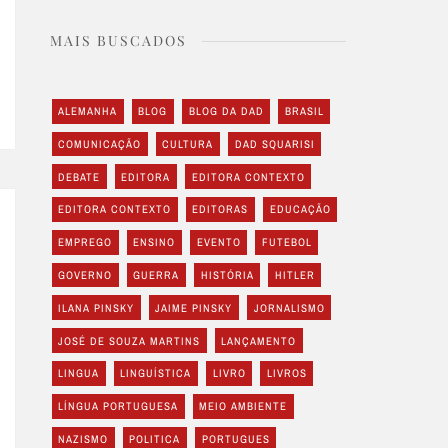
MAIS BUSCADOS
ALEMANHA
BLOG
BLOG DA DAD
BRASIL
COMUNICAÇÃO
CULTURA
DAD SQUARISI
DEBATE
EDITORA
EDITORA CONTEXTO
EDITORA CONTEXTO
EDITORAS
EDUCAÇÃO
EMPREGO
ENSINO
EVENTO
FUTEBOL
GOVERNO
GUERRA
HISTÓRIA
HITLER
ILANA PINSKY
JAIME PINSKY
JORNALISMO
JOSÉ DE SOUZA MARTINS
LANÇAMENTO
LINGUA
LINGUÍSTICA
LIVRO
LIVROS
LÍNGUA PORTUGUESA
MEIO AMBIENTE
NAZISMO
POLITICA
PORTUGUES