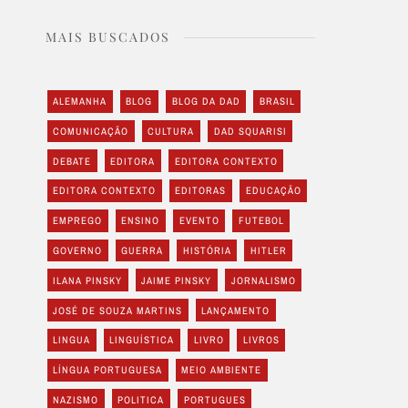
MAIS BUSCADOS
ALEMANHA
BLOG
BLOG DA DAD
BRASIL
COMUNICAÇÃO
CULTURA
DAD SQUARISI
DEBATE
EDITORA
EDITORA CONTEXTO
EDITORA CONTEXTO
EDITORAS
EDUCAÇÃO
EMPREGO
ENSINO
EVENTO
FUTEBOL
GOVERNO
GUERRA
HISTÓRIA
HITLER
ILANA PINSKY
JAIME PINSKY
JORNALISMO
JOSÉ DE SOUZA MARTINS
LANÇAMENTO
LINGUA
LINGUÍSTICA
LIVRO
LIVROS
LÍNGUA PORTUGUESA
MEIO AMBIENTE
NAZISMO
POLITICA
PORTUGUES