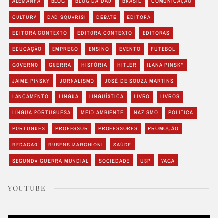
ALEMANHA
BLOG
BLOG DA DAD
BRASIL
COMUNICAÇÃO
CULTURA
DAD SQUARISI
DEBATE
EDITORA
EDITORA CONTEXTO
EDITORA CONTEXTO
EDITORAS
EDUCAÇÃO
EMPREGO
ENSINO
EVENTO
FUTEBOL
GOVERNO
GUERRA
HISTÓRIA
HITLER
ILANA PINSKY
JAIME PINSKY
JORNALISMO
JOSÉ DE SOUZA MARTINS
LANÇAMENTO
LINGUA
LINGUÍSTICA
LIVRO
LIVROS
LÍNGUA PORTUGUESA
MEIO AMBIENTE
NAZISMO
POLITICA
PORTUGUES
PROFESSOR
PROFESSORES
PROMOÇÃO
REDACAO
RUBENS MARCHIONI
SAÚDE
SEGUNDA GUERRA MUNDIAL
SOCIEDADE
USP
VAGA
YOUTUBE