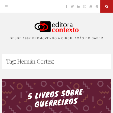
Facebook
Twitter
Linkedin
Instagram
YouTube
Pinterest
Sea
Skip
to
DESDE 1987 PROMOVENDO A CIRCULAÇÃO DO SABER
content
Tag:
Hernán Cortez;