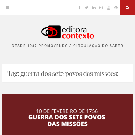
Facebook
Twitter
Linkedin
Instagram
YouTube
Pinterest
Sea
Skip
to
DESDE 1987 PROMOVENDO A CIRCULAÇÃO DO SABER
content
Tag:
guerra dos sete povos das missões;