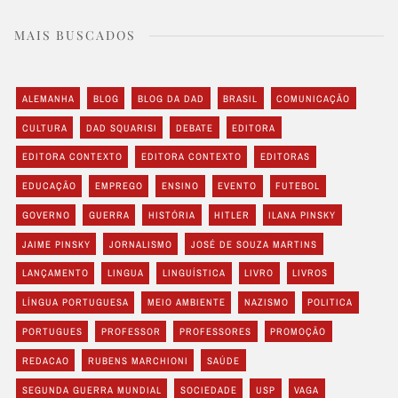
MAIS BUSCADOS
ALEMANHA
BLOG
BLOG DA DAD
BRASIL
COMUNICAÇÃO
CULTURA
DAD SQUARISI
DEBATE
EDITORA
EDITORA CONTEXTO
EDITORA CONTEXTO
EDITORAS
EDUCAÇÃO
EMPREGO
ENSINO
EVENTO
FUTEBOL
GOVERNO
GUERRA
HISTÓRIA
HITLER
ILANA PINSKY
JAIME PINSKY
JORNALISMO
JOSÉ DE SOUZA MARTINS
LANÇAMENTO
LINGUA
LINGUÍSTICA
LIVRO
LIVROS
LÍNGUA PORTUGUESA
MEIO AMBIENTE
NAZISMO
POLITICA
PORTUGUES
PROFESSOR
PROFESSORES
PROMOÇÃO
REDACAO
RUBENS MARCHIONI
SAÚDE
SEGUNDA GUERRA MUNDIAL
SOCIEDADE
USP
VAGA