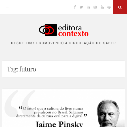
Facebook
Twitter
Linkedin
Instagram
YouTube
Pinterest
Sea
Skip
to
DESDE 1987 PROMOVENDO A CIRCULAÇÃO DO SABER
content
Tag:
futuro