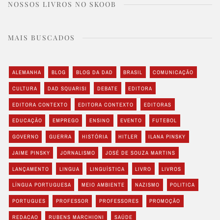
NOSSOS LIVROS NO SKOOB
MAIS BUSCADOS
ALEMANHA
BLOG
BLOG DA DAD
BRASIL
COMUNICAÇÃO
CULTURA
DAD SQUARISI
DEBATE
EDITORA
EDITORA CONTEXTO
EDITORA CONTEXTO
EDITORAS
EDUCAÇÃO
EMPREGO
ENSINO
EVENTO
FUTEBOL
GOVERNO
GUERRA
HISTÓRIA
HITLER
ILANA PINSKY
JAIME PINSKY
JORNALISMO
JOSÉ DE SOUZA MARTINS
LANÇAMENTO
LINGUA
LINGUÍSTICA
LIVRO
LIVROS
LÍNGUA PORTUGUESA
MEIO AMBIENTE
NAZISMO
POLITICA
PORTUGUES
PROFESSOR
PROFESSORES
PROMOÇÃO
REDACAO
RUBENS MARCHIONI
SAÚDE