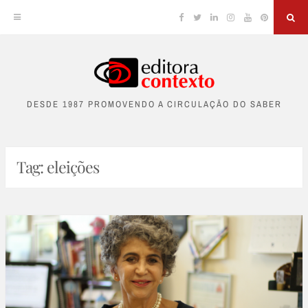
Facebook
Twitter
Linkedin
Instagram
YouTube
Pinterest
Sea
Skip
to
DESDE 1987 PROMOVENDO A CIRCULAÇÃO DO SABER
content
Tag:
eleições