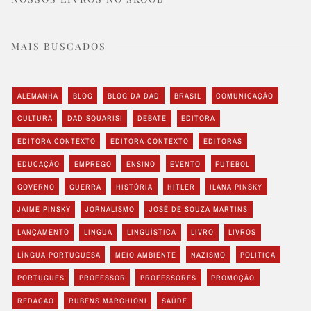
MAIS BUSCADOS
ALEMANHA
BLOG
BLOG DA DAD
BRASIL
COMUNICAÇÃO
CULTURA
DAD SQUARISI
DEBATE
EDITORA
EDITORA CONTEXTO
EDITORA CONTEXTO
EDITORAS
EDUCAÇÃO
EMPREGO
ENSINO
EVENTO
FUTEBOL
GOVERNO
GUERRA
HISTÓRIA
HITLER
ILANA PINSKY
JAIME PINSKY
JORNALISMO
JOSÉ DE SOUZA MARTINS
LANÇAMENTO
LINGUA
LINGUÍSTICA
LIVRO
LIVROS
LÍNGUA PORTUGUESA
MEIO AMBIENTE
NAZISMO
POLITICA
PORTUGUES
PROFESSOR
PROFESSORES
PROMOÇÃO
REDACAO
RUBENS MARCHIONI
SAÚDE