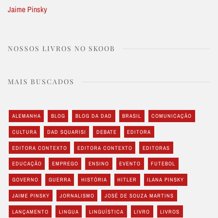
Jaime Pinsky
NOSSOS LIVROS NO SKOOB
MAIS BUSCADOS
ALEMANHA
BLOG
BLOG DA DAD
BRASIL
COMUNICAÇÃO
CULTURA
DAD SQUARISI
DEBATE
EDITORA
EDITORA CONTEXTO
EDITORA CONTEXTO
EDITORAS
EDUCAÇÃO
EMPREGO
ENSINO
EVENTO
FUTEBOL
GOVERNO
GUERRA
HISTÓRIA
HITLER
ILANA PINSKY
JAIME PINSKY
JORNALISMO
JOSÉ DE SOUZA MARTINS
LANÇAMENTO
LINGUA
LINGUÍSTICA
LIVRO
LIVROS