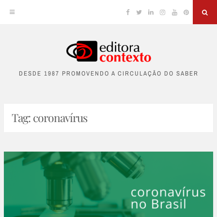
Facebook
Twitter
Linkedin
Instagram
YouTube
Pinterest
Sea
Skip
to
DESDE 1987 PROMOVENDO A CIRCULAÇÃO DO SABER
content
Tag:
coronavírus