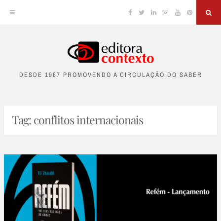
Facebook
Twitter
Linkedin
Instagram
YouTube
Pinterest
Sea
Skip
to
DESDE 1987 PROMOVENDO A CIRCULAÇÃO DO SABER
content
Tag:
conflitos internacionais