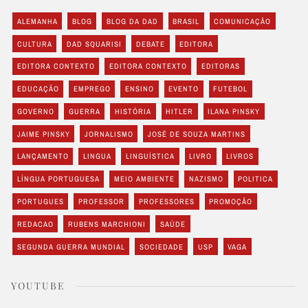
ALEMANHA
BLOG
BLOG DA DAD
BRASIL
COMUNICAÇÃO
CULTURA
DAD SQUARISI
DEBATE
EDITORA
EDITORA CONTEXTO
EDITORA CONTEXTO
EDITORAS
EDUCAÇÃO
EMPREGO
ENSINO
EVENTO
FUTEBOL
GOVERNO
GUERRA
HISTÓRIA
HITLER
ILANA PINSKY
JAIME PINSKY
JORNALISMO
JOSÉ DE SOUZA MARTINS
LANÇAMENTO
LINGUA
LINGUÍSTICA
LIVRO
LIVROS
LÍNGUA PORTUGUESA
MEIO AMBIENTE
NAZISMO
POLITICA
PORTUGUES
PROFESSOR
PROFESSORES
PROMOÇÃO
REDACAO
RUBENS MARCHIONI
SAÚDE
SEGUNDA GUERRA MUNDIAL
SOCIEDADE
USP
VAGA
YOUTUBE