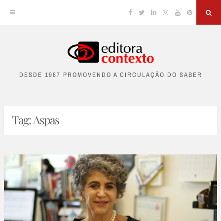
Facebook
Twitter
Linkedin
Instagram
YouTube
Pinterest
Sea
Skip
to
DESDE 1987 PROMOVENDO A CIRCULAÇÃO DO SABER
content
Tag:
Aspas