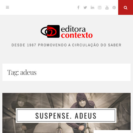
Facebook
Twitter
Linkedin
Instagram
YouTube
Pinterest
Sea
Skip
to
DESDE 1987 PROMOVENDO A CIRCULAÇÃO DO SABER
content
Tag:
adeus