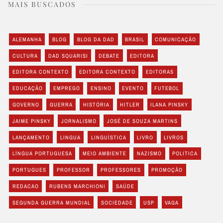
MAIS BUSCADOS
ALEMANHA
BLOG
BLOG DA DAD
BRASIL
COMUNICAÇÃO
CULTURA
DAD SQUARISI
DEBATE
EDITORA
EDITORA CONTEXTO
EDITORA CONTEXTO
EDITORAS
EDUCAÇÃO
EMPREGO
ENSINO
EVENTO
FUTEBOL
GOVERNO
GUERRA
HISTÓRIA
HITLER
ILANA PINSKY
JAIME PINSKY
JORNALISMO
JOSÉ DE SOUZA MARTINS
LANÇAMENTO
LINGUA
LINGUÍSTICA
LIVRO
LIVROS
LÍNGUA PORTUGUESA
MEIO AMBIENTE
NAZISMO
POLITICA
PORTUGUES
PROFESSOR
PROFESSORES
PROMOÇÃO
REDACAO
RUBENS MARCHIONI
SAÚDE
SEGUNDA GUERRA MUNDIAL
SOCIEDADE
USP
VAGA