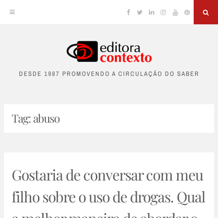
Facebook
Twitter
Linkedin
Instagram
YouTube
Pinterest
Sea
Skip
to
DESDE 1987 PROMOVENDO A CIRCULAÇÃO DO SABER
content
Tag:
abuso
Gostaria de conversar com meu
filho sobre o uso de drogas. Qual