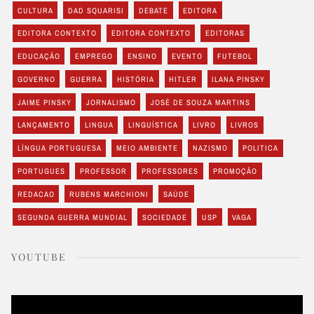
CULTURA
DAD SQUARISI
DEBATE
EDITORA
EDITORA CONTEXTO
EDITORA CONTEXTO
EDITORAS
EDUCAÇÃO
EMPREGO
ENSINO
EVENTO
FUTEBOL
GOVERNO
GUERRA
HISTÓRIA
HITLER
ILANA PINSKY
JAIME PINSKY
JORNALISMO
JOSÉ DE SOUZA MARTINS
LANÇAMENTO
LINGUA
LINGUÍSTICA
LIVRO
LIVROS
LÍNGUA PORTUGUESA
MEIO AMBIENTE
NAZISMO
POLITICA
PORTUGUES
PROFESSOR
PROFESSORES
PROMOÇÃO
REDACAO
RUBENS MARCHIONI
SAÚDE
SEGUNDA GUERRA MUNDIAL
SOCIEDADE
USP
VAGA
YOUTUBE