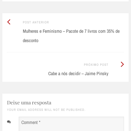
Post
Post
POST ANTERIOR
Anterior:
Mulheres e Feminismo – Pacote de 7 livros com 35% de
navigation
desconto
Próximo
PRÓXIMO POST
Post:
Cabe a nós decidir – Jaime Pinsky
Deixe uma resposta
YOUR EMAIL ADDRESS WILL NOT BE PUBLISHED.
Comment
*