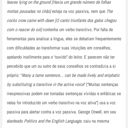
leaves lying on the ground [Havia um grande número de folhas
mortas pousadas no chão]
esteja na voz passiva, nem que
The
cocks crow came with dawn [O canto triunfante dos galos chegou
com o nascer do sol]
contenha um verbo transitivo. Por falta de
ferramentas para analisar a língua, eles se debatiam frequentemente
com dificuldades ao transformar suas intuições em conselhos,
apelando inutilmente para o “ouvido” do leitor. E parecem não ter
percebido que um ou outro de seus conselhos se contradizia a si
próprio: “
Many a tame sentence… can be made lively and emphatic
by substituting a transitive in the active voice
” [“Muitas sentenças
inexpressivas podem ser tornadas sentenças vívidas e enfáticas se
nelas for introduzido um verbo transitivo na voz ativa”] usa a voz
passiva para alertar contra a voz passiva. George Orwell, em seu
alardeado
Politics and the English Language
, caiu na mesma