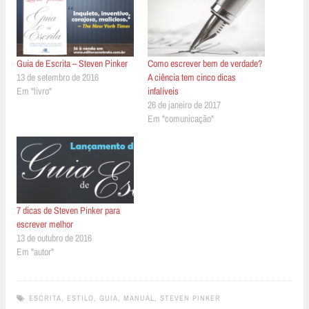
Guia de Escrita – Steven Pinker
Como escrever bem de verdade?
13 de setembro de 2016
A ciência tem cinco dicas
Em "livro"
infalíveis
26 de janeiro de 2017
Em "comunicação"
7 dicas de Steven Pinker para
escrever melhor
13 de outubro de 2016
Em "autor"
ESCRITA
,
ESTILO
,
GUIA
,
MANUAL
,
STEVEN PINKER