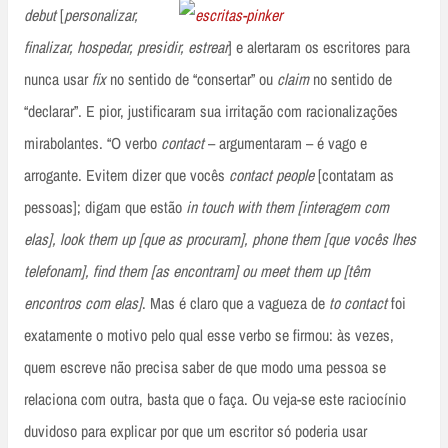
debut
[
personalizar,
finalizar, hospedar, presidir, estrear
] e alertaram os escritores para
nunca usar
fix
no sentido de “consertar” ou
claim
no sentido de
“declarar”. E pior, justificaram sua irritação com racionalizações
mirabolantes. “O verbo
contact
– argumentaram – é vago e
arrogante. Evitem dizer que vocês
contact people
[contatam as
pessoas]; digam que estão
in touch with them [interagem com
elas], look them up [que as procuram], phone them [que vocês lhes
telefonam], find them [as encontram] ou meet them up [têm
encontros com elas]
. Mas é claro que a vagueza de
to contact
foi
exatamente o motivo pelo qual esse verbo se firmou: às vezes,
quem escreve não precisa saber de que modo uma pessoa se
relaciona com outra, basta que o faça. Ou veja-se este raciocínio
duvidoso para explicar por que um escritor só poderia usar