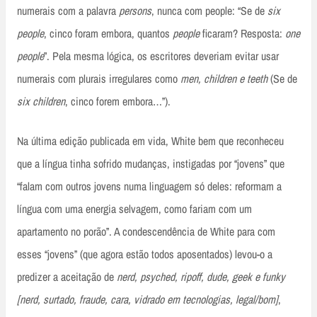
numerais com a palavra
persons
, nunca com people: “Se de
six
people
, cinco foram embora, quantos
people
ficaram? Resposta:
one
people
”. Pela mesma lógica, os escritores deveriam evitar usar
numerais com plurais irregulares como
men, children e teeth
(Se de
six children
, cinco forem embora…”).
Na última edição publicada em vida, White bem que reconheceu
que a língua tinha sofrido mudanças, instigadas por “jovens” que
“falam com outros jovens numa linguagem só deles: reformam a
língua com uma energia selvagem, como fariam com um
apartamento no porão”. A condescendência de White para com
esses “jovens” (que agora estão todos aposentados) levou-o a
predizer a aceitação de
nerd, psyched, ripoff, dude, geek e funky
[nerd, surtado, fraude, cara, vidrado em tecnologias, legal/bom]
,