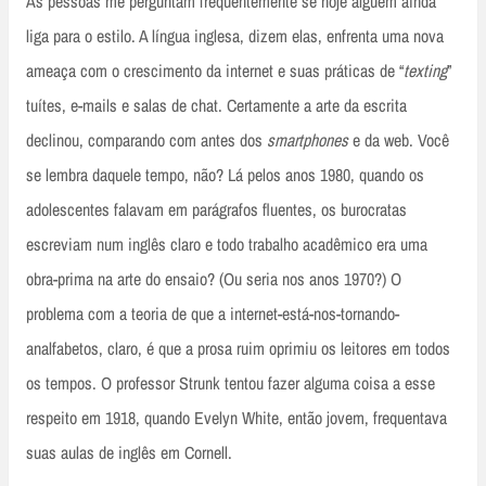
As pessoas me perguntam frequentemente se hoje alguém ainda
liga para o estilo. A língua inglesa, dizem elas, enfrenta uma nova
ameaça com o crescimento da internet e suas práticas de “
texting
”
tuítes, e-mails e salas de chat. Certamente a arte da escrita
declinou, comparando com antes dos
smartphones
e da web. Você
se lembra daquele tempo, não? Lá pelos anos 1980, quando os
adolescentes falavam em parágrafos fluentes, os burocratas
escreviam num inglês claro e todo trabalho acadêmico era uma
obra-prima na arte do ensaio? (Ou seria nos anos 1970?) O
problema com a teoria de que a internet-está-nos-tornando-
analfabetos, claro, é que a prosa ruim oprimiu os leitores em todos
os tempos. O professor Strunk tentou fazer alguma coisa a esse
respeito em 1918, quando Evelyn White, então jovem, frequentava
suas aulas de inglês em Cornell.