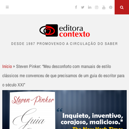
Facebook
Twitter
Linkedin
Instagram
YouTube
Pinterest
Sea
Skip
to
DESDE 1987 PROMOVENDO A CIRCULAÇÃO DO SABER
content
Início
»
Steven Pinker: “Meu desconforto com manuais de estilo
clássicos me convenceu de que precisamos de um guia do escritor para
o século XXI”