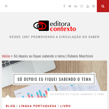
Facebook
Twitter
Linkedin
Instagram
YouTube
Pinterest
Sea
Skip
to
DESDE 1987 PROMOVENDO A CIRCULAÇÃO DO SABER
content
Início
»
Só depois eu fiquei sabendo o tema | Rubens Marchioni
SÓ DEPOIS EU FIQUEI SABENDO O TEMA
BLOG
/
LÍNGUA PORTUGUESA
/
LIVRO