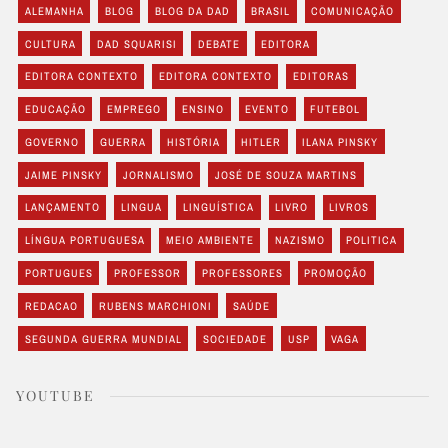
ALEMANHA
BLOG
BLOG DA DAD
BRASIL
COMUNICAÇÃO
CULTURA
DAD SQUARISI
DEBATE
EDITORA
EDITORA CONTEXTO
EDITORA CONTEXTO
EDITORAS
EDUCAÇÃO
EMPREGO
ENSINO
EVENTO
FUTEBOL
GOVERNO
GUERRA
HISTÓRIA
HITLER
ILANA PINSKY
JAIME PINSKY
JORNALISMO
JOSÉ DE SOUZA MARTINS
LANÇAMENTO
LINGUA
LINGUÍSTICA
LIVRO
LIVROS
LÍNGUA PORTUGUESA
MEIO AMBIENTE
NAZISMO
POLITICA
PORTUGUES
PROFESSOR
PROFESSORES
PROMOÇÃO
REDACAO
RUBENS MARCHIONI
SAÚDE
SEGUNDA GUERRA MUNDIAL
SOCIEDADE
USP
VAGA
YOUTUBE