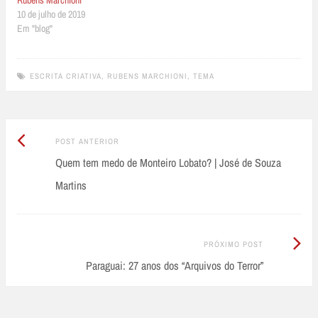
10 de julho de 2019
Em "blog"
ESCRITA CRIATIVA
,
RUBENS MARCHIONI
,
TEMA
Post
Post
POST ANTERIOR
Anterior:
Quem tem medo de Monteiro Lobato? | José de Souza
navigation
Martins
Próximo
PRÓXIMO POST
Post:
Paraguai: 27 anos dos “Arquivos do Terror”