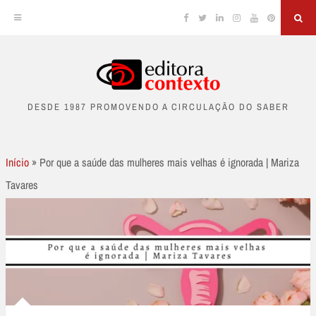
Facebook
Twitter
Linkedin
Instagram
YouTube
Pinterest
Sea
Skip
to
DESDE 1987 PROMOVENDO A CIRCULAÇÃO DO SABER
content
Início
»
Por que a saúde das mulheres mais velhas é ignorada | Mariza
Tavares