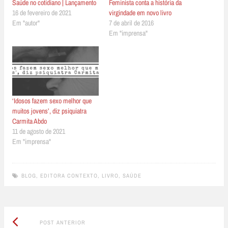
Saúde no cotidiano | Lançamento
Feminista conta a história da
16 de fevereiro de 2021
virgindade em novo livro
Em "autor"
7 de abril de 2016
Em "imprensa"
‘Idosos fazem sexo melhor que
muitos jovens’, diz psiquiatra
Carmita Abdo
11 de agosto de 2021
Em "imprensa"
BLOG
,
EDITORA CONTEXTO
,
LIVRO
,
SAÚDE
Post
Post
POST ANTERIOR