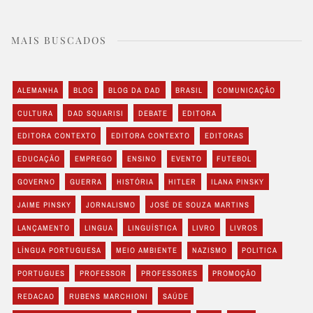
MAIS BUSCADOS
ALEMANHA
BLOG
BLOG DA DAD
BRASIL
COMUNICAÇÃO
CULTURA
DAD SQUARISI
DEBATE
EDITORA
EDITORA CONTEXTO
EDITORA CONTEXTO
EDITORAS
EDUCAÇÃO
EMPREGO
ENSINO
EVENTO
FUTEBOL
GOVERNO
GUERRA
HISTÓRIA
HITLER
ILANA PINSKY
JAIME PINSKY
JORNALISMO
JOSÉ DE SOUZA MARTINS
LANÇAMENTO
LINGUA
LINGUÍSTICA
LIVRO
LIVROS
LÍNGUA PORTUGUESA
MEIO AMBIENTE
NAZISMO
POLITICA
PORTUGUES
PROFESSOR
PROFESSORES
PROMOÇÃO
REDACAO
RUBENS MARCHIONI
SAÚDE