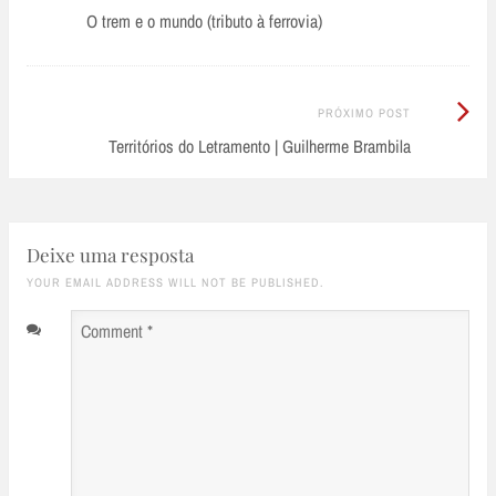
Anterior:
O trem e o mundo (tributo à ferrovia)
navigation
Próximo
PRÓXIMO POST
Post:
Territórios do Letramento | Guilherme Brambila
Deixe uma resposta
YOUR EMAIL ADDRESS WILL NOT BE PUBLISHED.
Comment
*