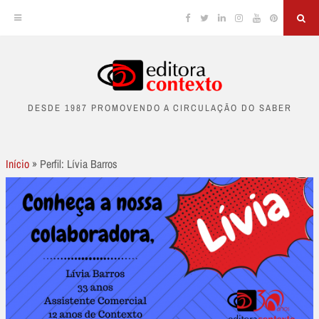
Facebook
Twitter
Linkedin
Instagram
YouTube
Pinterest
Sea
Skip
to
DESDE 1987 PROMOVENDO A CIRCULAÇÃO DO SABER
content
Início
»
Perfil: Lívia Barros