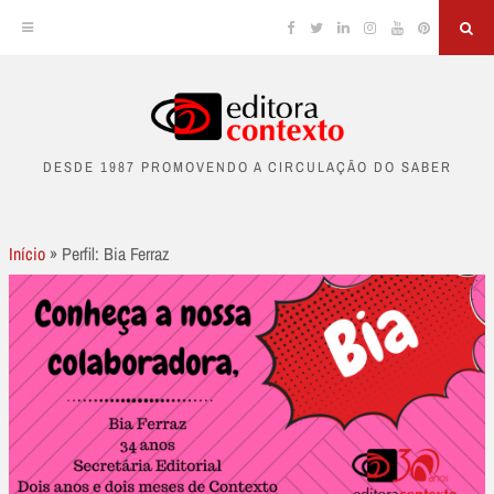
Facebook
Twitter
Linkedin
Instagram
YouTube
Pinterest
Sea
Skip
to
DESDE 1987 PROMOVENDO A CIRCULAÇÃO DO SABER
content
Início
»
Perfil: Bia Ferraz