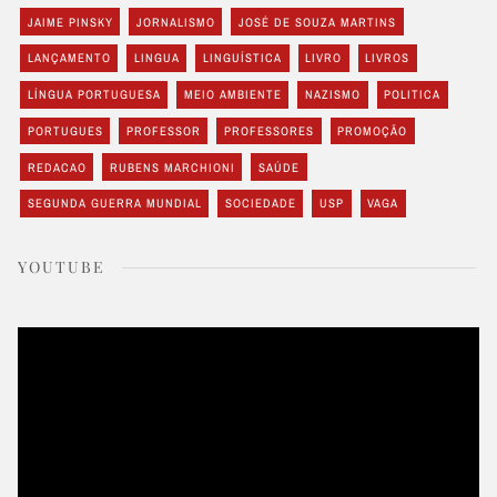
JAIME PINSKY
JORNALISMO
JOSÉ DE SOUZA MARTINS
LANÇAMENTO
LINGUA
LINGUÍSTICA
LIVRO
LIVROS
LÍNGUA PORTUGUESA
MEIO AMBIENTE
NAZISMO
POLITICA
PORTUGUES
PROFESSOR
PROFESSORES
PROMOÇÃO
REDACAO
RUBENS MARCHIONI
SAÚDE
SEGUNDA GUERRA MUNDIAL
SOCIEDADE
USP
VAGA
YOUTUBE