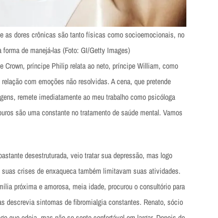
e as dores crônicas são tanto físicas como socioemocionais, no
 à forma de manejá-las (Foto: GI/Getty Images)
Crown, príncipe Philip relata ao neto, príncipe William, como
 relação com emoções não resolvidas. A cena, que pretende
gens, remete imediatamente ao meu trabalho como psicóloga
adouros são uma constante no tratamento de saúde mental. Vamos
 bastante desestruturada, veio tratar sua depressão, mas logo
 suas crises de enxaqueca também limitavam suas atividades.
mília próxima e amorosa, meia idade, procurou o consultório para
as descrevia sintomas de fibromialgia constantes. Renato, sócio
go que odeia, mas não se sente confortável em largar. Depois de