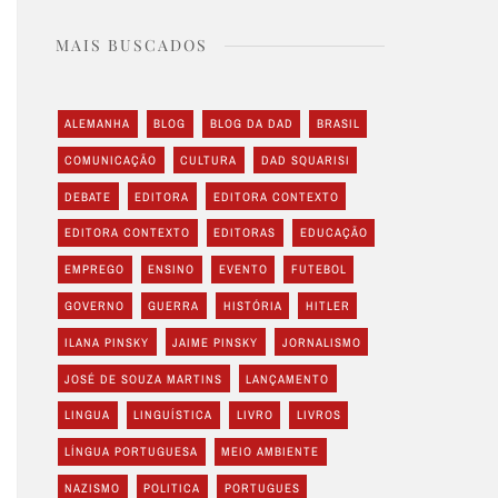
MAIS BUSCADOS
ALEMANHA
BLOG
BLOG DA DAD
BRASIL
COMUNICAÇÃO
CULTURA
DAD SQUARISI
DEBATE
EDITORA
EDITORA CONTEXTO
EDITORA CONTEXTO
EDITORAS
EDUCAÇÃO
EMPREGO
ENSINO
EVENTO
FUTEBOL
GOVERNO
GUERRA
HISTÓRIA
HITLER
ILANA PINSKY
JAIME PINSKY
JORNALISMO
JOSÉ DE SOUZA MARTINS
LANÇAMENTO
LINGUA
LINGUÍSTICA
LIVRO
LIVROS
LÍNGUA PORTUGUESA
MEIO AMBIENTE
NAZISMO
POLITICA
PORTUGUES