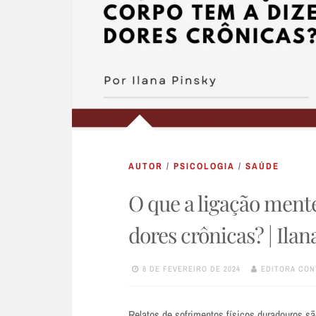
AUTOR
/
PSICOLOGIA
/
SAÚDE
O que a ligação ment
dores crônicas? | Ilan
8 DE FEVEREIRO DE 2024
EDITORA CON
Relatos de sofrimentos físicos duradouros s