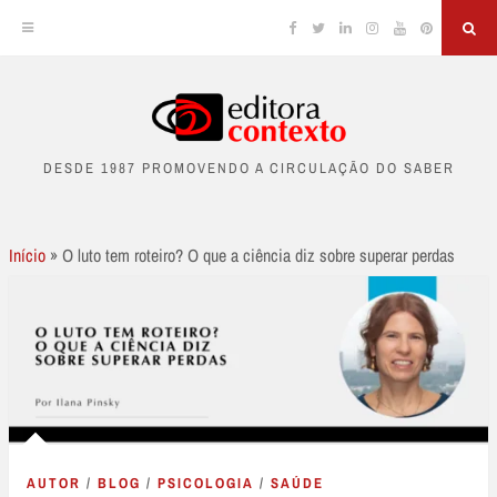
Facebook
Twitter
Linkedin
Instagram
YouTube
Pinterest
Sea
Skip
to
DESDE 1987 PROMOVENDO A CIRCULAÇÃO DO SABER
content
Início
»
O luto tem roteiro? O que a ciência diz sobre superar perdas
AUTOR
/
BLOG
/
PSICOLOGIA
/
SAÚDE