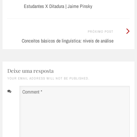
Anterior:
Estudantes X Ditadura | Jaime Pinsky
navigation
Próximo
PRÓXIMO POST
Post:
Conceitos básicos de linguística: níveis de análise
Deixe uma resposta
YOUR EMAIL ADDRESS WILL NOT BE PUBLISHED.
Comment
*