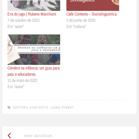
Era do jogo | Rubens Marchioni
Café Contexto – Sociolinguística
7 de outubro de 2023
3 de junho de 2020
Em "autor"
Em "cultura"
Cérebro na infância: um guia para
pais e educadores
11 de maio de 2022
Em "autor"
EDITORA CONTEXTO
,
ILANA PINSKY
Post
Post
POST ANTERIOR