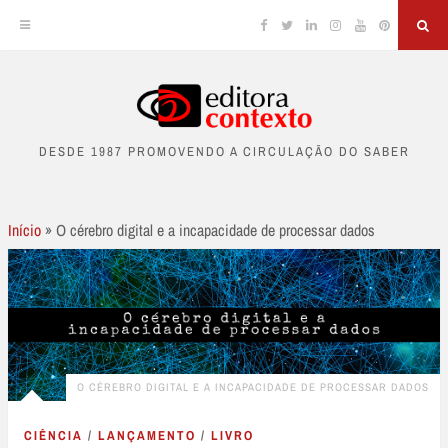
Facebook
Twitter
Linkedin
Instagram
YouTube
Pinterest
Sea
Skip
to
DESDE 1987 PROMOVENDO A CIRCULAÇÃO DO SABER
content
Início
»
O cérebro digital e a incapacidade de processar dados
O CÉREBRO DIGITAL E A INCAPACIDADE DE PROCESSAR DADOS
CIÊNCIA
/
LANÇAMENTO
/
LIVRO