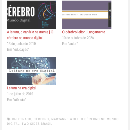
A leitura, o canário na mente | O
O cérebro leitor | Lançamento
cérebro no mundo digital
10 de outubro de 2024
13 de junho de 2019
Em "autor"
Em "educação"
Leitura na era digital
1 de julho de 2019
Em "ciência"
BI-LETRADO
,
CÉREBRO
,
MARYANNE WOLF
,
O CÉREBRO NO MUNDO
DIGITAL
,
TWO SIDES BRASIL