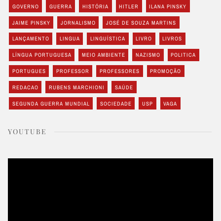
GOVERNO
GUERRA
HISTÓRIA
HITLER
ILANA PINSKY
JAIME PINSKY
JORNALISMO
JOSÉ DE SOUZA MARTINS
LANÇAMENTO
LINGUA
LINGUÍSTICA
LIVRO
LIVROS
LÍNGUA PORTUGUESA
MEIO AMBIENTE
NAZISMO
POLITICA
PORTUGUES
PROFESSOR
PROFESSORES
PROMOÇÃO
REDACAO
RUBENS MARCHIONI
SAÚDE
SEGUNDA GUERRA MUNDIAL
SOCIEDADE
USP
VAGA
YOUTUBE