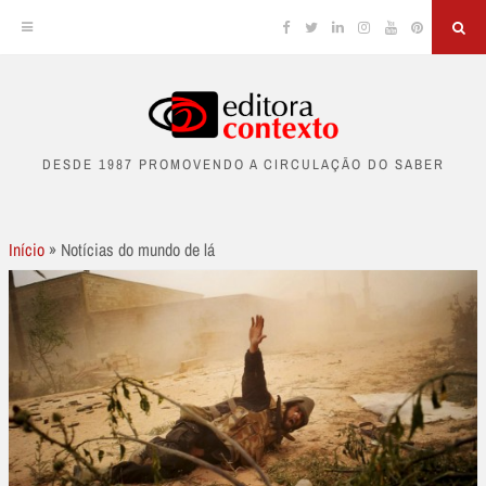
Facebook
Twitter
Linkedin
Instagram
YouTube
Pinterest
Sea
Skip
to
DESDE 1987 PROMOVENDO A CIRCULAÇÃO DO SABER
content
Início
»
Notícias do mundo de lá