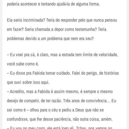
poderia acontecer e tentando ajudá-la de alguma forma.
Ela seria incriminada? Teria de responder pelo que nunca pensou
em fazer? Seria chamada a depor como testemunha? Teria
problemas devido a um problema que nem era seu?
– Eu voei pra cá, é claro, mas a estrada tem limite de velocidade,
você sabe como é.
– Eu disse pra Fabíola tomar cuidado. Falei do perigo, de histórias
que ouvi sobre isso aqui.
– Acredito, mas a Fabíola é assim mesmo, é sempre o mesmo
desejo de competir, de ter razão. Três anos de convivência… Eu
sei como é – olhou para o céu e pediu a Deus que não se
confundisse, que lhe desse paciência, não outra coisa, amém.
– Eu vou no meu carro, ele está logo ali. Tchau, nos vemos no