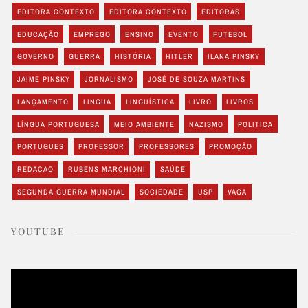
EDITORA CONTEXTO
EDITORA CONTEXTO
EDITORAS
EDUCAÇÃO
EMPREGO
ENSINO
EVENTO
FUTEBOL
GOVERNO
GUERRA
HISTÓRIA
HITLER
ILANA PINSKY
JAIME PINSKY
JORNALISMO
JOSÉ DE SOUZA MARTINS
LANÇAMENTO
LINGUA
LINGUÍSTICA
LIVRO
LIVROS
LÍNGUA PORTUGUESA
MEIO AMBIENTE
NAZISMO
POLITICA
PORTUGUES
PROFESSOR
PROFESSORES
PROMOÇÃO
REDACAO
RUBENS MARCHIONI
SAÚDE
SEGUNDA GUERRA MUNDIAL
SOCIEDADE
USP
VAGA
YOUTUBE