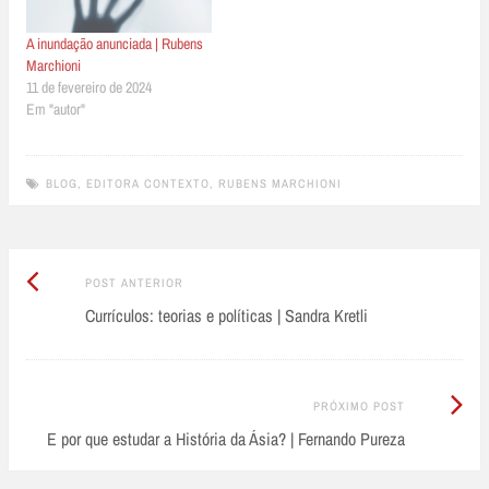
A inundação anunciada | Rubens
Marchioni
11 de fevereiro de 2024
Em "autor"
BLOG
,
EDITORA CONTEXTO
,
RUBENS MARCHIONI
Post
Post
POST ANTERIOR
Anterior:
Currículos: teorias e políticas | Sandra Kretli
navigation
Próximo
PRÓXIMO POST
Post:
E por que estudar a História da Ásia? | Fernando Pureza