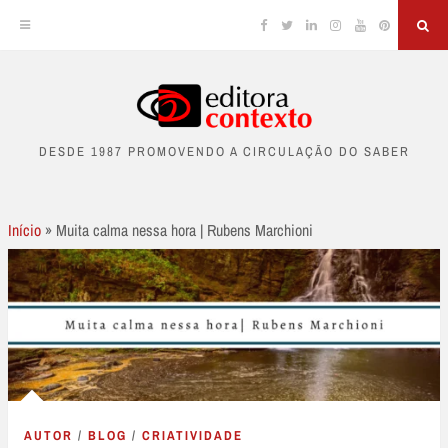
Facebook
Twitter
Linkedin
Instagram
YouTube
Pinterest
Sea
Skip
to
DESDE 1987 PROMOVENDO A CIRCULAÇÃO DO SABER
content
Início
»
Muita calma nessa hora | Rubens Marchioni
AUTOR
/
BLOG
/
CRIATIVIDADE