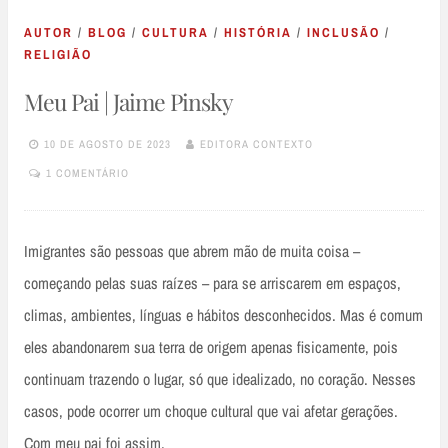
AUTOR
/
BLOG
/
CULTURA
/
HISTÓRIA
/
INCLUSÃO
/
RELIGIÃO
Meu Pai | Jaime Pinsky
10 DE AGOSTO DE 2023
EDITORA CONTEXTO
1 COMENTÁRIO
Imigrantes são pessoas que abrem mão de muita coisa –
começando pelas suas raízes – para se arriscarem em espaços,
climas, ambientes, línguas e hábitos desconhecidos. Mas é comum
eles abandonarem sua terra de origem apenas fisicamente, pois
continuam trazendo o lugar, só que idealizado, no coração. Nesses
casos, pode ocorrer um choque cultural que vai afetar gerações.
Com meu pai foi assim.