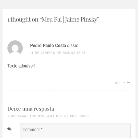
1 thought on “
Meu Pai | Jaime Pinsky
”
Pedro Paulo Costa
disse:
11 DE JANEIRO DE 2025 ÀS 12:29
Texto adorável!
REPLY
Deixe uma resposta
YOUR EMAIL ADDRESS WILL NOT BE PUBLISHED.
Comment
*