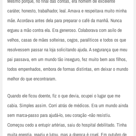
Mesmo porque, no final das contas, era homem de excelente
caráter, honesto, trabalhador, leal. Amava e respeitava muito minha
mãe. Acordava antes dela para preparar o café da manhã. Nunca
ergueu a mão contra ela. Era generoso. Colaborava com asilo de
velhos, casas de mães solteiras, cegos, paralíticos e todos os que
resolvessem passar na loja solicitando ajuda. A segurança que meu
pai passava, em um mundo tão inseguro, fez muito bem aos filhos,
todos empenhados, embora de formas distintas, em deixar o mundo
melhor do que encontraram.
Quando ele ficou doente, fiz o que devia, ocupei o lugar que me
cabia. Simples assim. Corri atrás de médicos. Era um mundo ainda
sem marca-passo para ajudá-lo, seu coração -não resistiu.
Começou cedo a entupir artérias, saiu do hospital debilitado. Tinha
muita energia, reagiu e lutou, mas a doença é cruel. Em outubro de