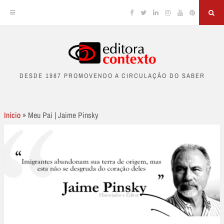
Facebook
Twitter
Linkedin
Instagram
YouTube
Pinterest
Sea
Skip
to
DESDE 1987 PROMOVENDO A CIRCULAÇÃO DO SABER
content
Início
»
Meu Pai | Jaime Pinsky