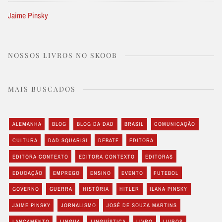
Jaime Pinsky
NOSSOS LIVROS NO SKOOB
MAIS BUSCADOS
ALEMANHA
BLOG
BLOG DA DAD
BRASIL
COMUNICAÇÃO
CULTURA
DAD SQUARISI
DEBATE
EDITORA
EDITORA CONTEXTO
EDITORA CONTEXTO
EDITORAS
EDUCAÇÃO
EMPREGO
ENSINO
EVENTO
FUTEBOL
GOVERNO
GUERRA
HISTÓRIA
HITLER
ILANA PINSKY
JAIME PINSKY
JORNALISMO
JOSÉ DE SOUZA MARTINS
LANÇAMENTO
LINGUA
LINGUÍSTICA
LIVRO
LIVROS