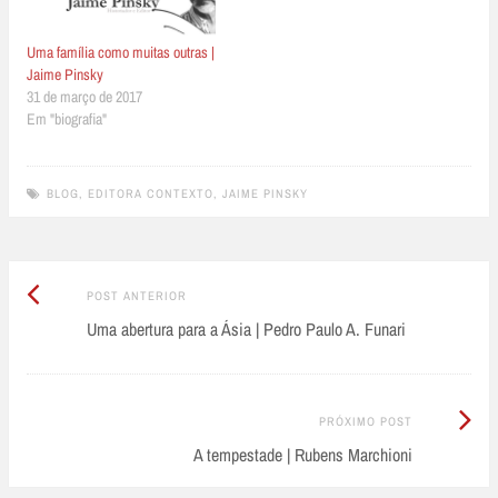
Uma família como muitas outras |
Jaime Pinsky
31 de março de 2017
Em "biografia"
BLOG
,
EDITORA CONTEXTO
,
JAIME PINSKY
Post
Post
POST ANTERIOR
Anterior:
Uma abertura para a Ásia | Pedro Paulo A. Funari
navigation
Próximo
PRÓXIMO POST
Post:
A tempestade | Rubens Marchioni