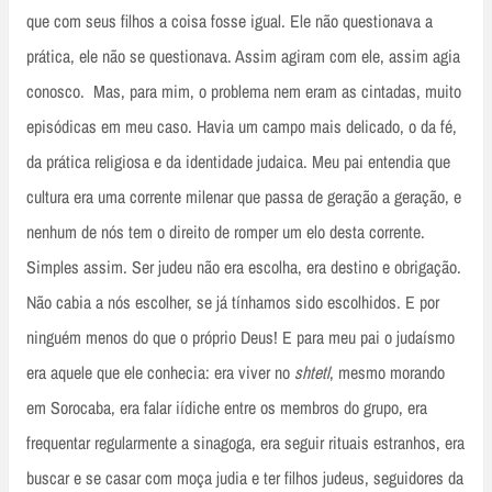
que com seus filhos a coisa fosse igual. Ele não questionava a
prática, ele não se questionava. Assim agiram com ele, assim agia
conosco. Mas, para mim, o problema nem eram as cintadas, muito
episódicas em meu caso. Havia um campo mais delicado, o da fé,
da prática religiosa e da identidade judaica. Meu pai entendia que
cultura era uma corrente milenar que passa de geração a geração, e
nenhum de nós tem o direito de romper um elo desta corrente.
Simples assim. Ser judeu não era escolha, era destino e obrigação.
Não cabia a nós escolher, se já tínhamos sido escolhidos. E por
ninguém menos do que o próprio Deus! E para meu pai o judaísmo
era aquele que ele conhecia: era viver no
shtetl
, mesmo morando
em Sorocaba, era falar iídiche entre os membros do grupo, era
frequentar regularmente a sinagoga, era seguir rituais estranhos, era
buscar e se casar com moça judia e ter filhos judeus, seguidores da