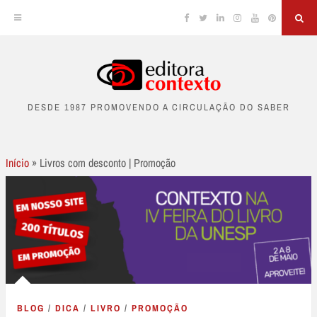
Facebook
Twitter
Linkedin
Instagram
YouTube
Pinterest
Sea
Skip
to
DESDE 1987 PROMOVENDO A CIRCULAÇÃO DO SABER
content
Início
»
Livros com desconto | Promoção
BLOG
/
DICA
/
LIVRO
/
PROMOÇÃO