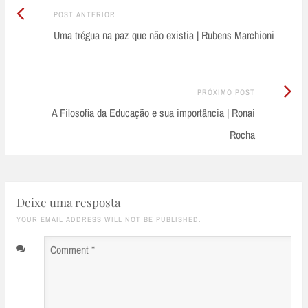
Post
Post
POST ANTERIOR
Anterior:
Uma trégua na paz que não existia | Rubens Marchioni
navigation
Próximo
PRÓXIMO POST
Post:
A Filosofia da Educação e sua importância | Ronai
Rocha
Deixe uma resposta
YOUR EMAIL ADDRESS WILL NOT BE PUBLISHED.
Comment
*