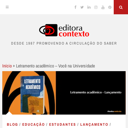
Facebook
Twitter
Linkedin
Instagram
YouTube
Pinterest
Sea
Skip
to
DESDE 1987 PROMOVENDO A CIRCULAÇÃO DO SABER
content
Início
»
Letramento acadêmico – Você na Universidade
BLOG
/
EDUCAÇÃO
/
ESTUDANTES
/
LANÇAMENTO
/