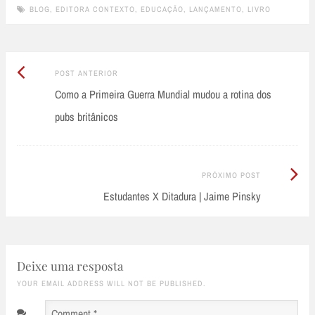
BLOG
,
EDITORA CONTEXTO
,
EDUCAÇÃO
,
LANÇAMENTO
,
LIVRO
Post
Post
POST ANTERIOR
Anterior:
Como a Primeira Guerra Mundial mudou a rotina dos
navigation
pubs britânicos
Próximo
PRÓXIMO POST
Post:
Estudantes X Ditadura | Jaime Pinsky
Deixe uma resposta
YOUR EMAIL ADDRESS WILL NOT BE PUBLISHED.
Comment