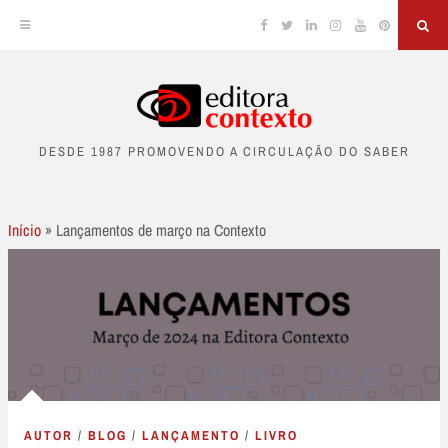
Facebook
Twitter
Linkedin
Instagram
YouTube
Pinterest
Sea
Skip
to
DESDE 1987 PROMOVENDO A CIRCULAÇÃO DO SABER
content
Início
»
Lançamentos de março na Contexto
AUTOR
/
BLOG
/
LANÇAMENTO
/
LIVRO