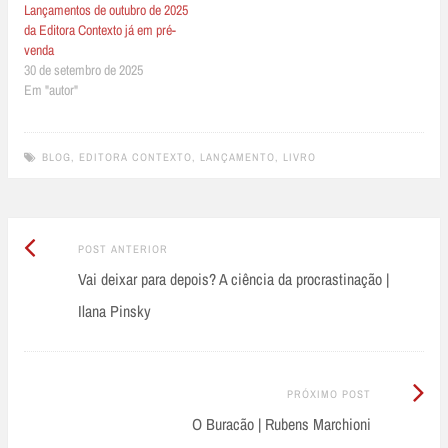
Lançamentos de outubro de 2025
da Editora Contexto já em pré-
venda
30 de setembro de 2025
Em "autor"
BLOG
,
EDITORA CONTEXTO
,
LANÇAMENTO
,
LIVRO
Post
Post
POST ANTERIOR
Anterior:
Vai deixar para depois? A ciência da procrastinação |
navigation
Ilana Pinsky
Próximo
PRÓXIMO POST
Post:
O Buracão | Rubens Marchioni