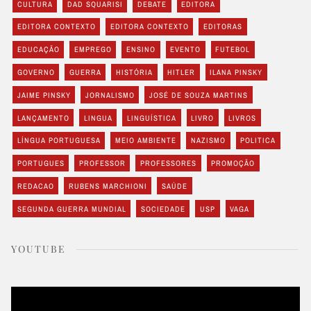
CULTURA
DAD SQUARISI
DEBATE
EDITORA
EDITORA CONTEXTO
EDITORA CONTEXTO
EDITORAS
EDUCAÇÃO
EMPREGO
ENSINO
EVENTO
FUTEBOL
GOVERNO
GUERRA
HISTÓRIA
HITLER
ILANA PINSKY
JAIME PINSKY
JORNALISMO
JOSÉ DE SOUZA MARTINS
LANÇAMENTO
LINGUA
LINGUÍSTICA
LIVRO
LIVROS
LÍNGUA PORTUGUESA
MEIO AMBIENTE
NAZISMO
POLITICA
PORTUGUES
PROFESSOR
PROFESSORES
PROMOÇÃO
REDACAO
RUBENS MARCHIONI
SAÚDE
SEGUNDA GUERRA MUNDIAL
SOCIEDADE
USP
VAGA
YOUTUBE