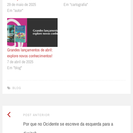
29 de maio de 2025
Em "cartografia"
Em "autor"
Grandes lançamentos de abril:
explore novos conhecimentos!
7 de abril de 2025
Em "blog"
BLOG
Post
Post
POST ANTERIOR
Anterior:
Por que no Ocidente se escreve da esquerda para a
navigation