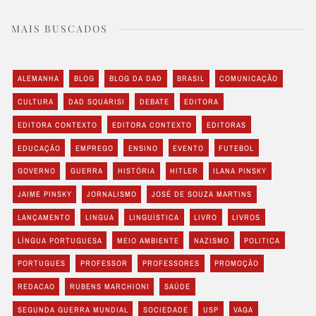
MAIS BUSCADOS
ALEMANHA
BLOG
BLOG DA DAD
BRASIL
COMUNICAÇÃO
CULTURA
DAD SQUARISI
DEBATE
EDITORA
EDITORA CONTEXTO
EDITORA CONTEXTO
EDITORAS
EDUCAÇÃO
EMPREGO
ENSINO
EVENTO
FUTEBOL
GOVERNO
GUERRA
HISTÓRIA
HITLER
ILANA PINSKY
JAIME PINSKY
JORNALISMO
JOSÉ DE SOUZA MARTINS
LANÇAMENTO
LINGUA
LINGUÍSTICA
LIVRO
LIVROS
LÍNGUA PORTUGUESA
MEIO AMBIENTE
NAZISMO
POLITICA
PORTUGUES
PROFESSOR
PROFESSORES
PROMOÇÃO
REDACAO
RUBENS MARCHIONI
SAÚDE
SEGUNDA GUERRA MUNDIAL
SOCIEDADE
USP
VAGA