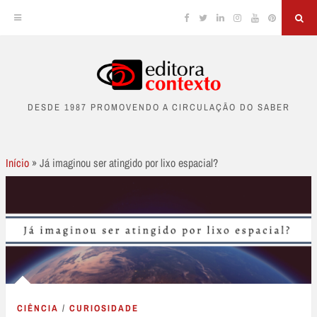
Facebook
Twitter
Linkedin
Instagram
YouTube
Pinterest
Sea
Skip
to
DESDE 1987 PROMOVENDO A CIRCULAÇÃO DO SABER
content
Início
»
Já imaginou ser atingido por lixo espacial?
CIÊNCIA
/
CURIOSIDADE