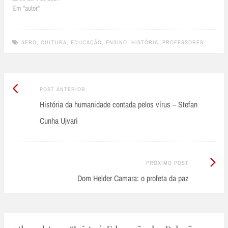
Em "autor"
AFRO
,
CULTURA
,
EDUCAÇÃO
,
ENSINO
,
HISTÓRIA
,
PROFESSORES
Post
Post
POST ANTERIOR
Anterior:
História da humanidade contada pelos vírus – Stefan
navigation
Cunha Ujvari
Próximo
PRÓXIMO POST
Post:
Dom Helder Camara: o profeta da paz