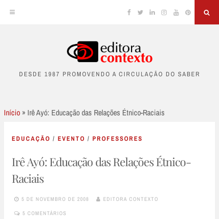
Facebook
Twitter
Linkedin
Instagram
YouTube
Pinterest
Sea
Skip
to
DESDE 1987 PROMOVENDO A CIRCULAÇÃO DO SABER
content
Início
»
Irê Ayó: Educação das Relações Étnico-Raciais
EDUCAÇÃO
/
EVENTO
/
PROFESSORES
Irê Ayó: Educação das Relações Étnico-
Raciais
5 DE NOVEMBRO DE 2008
EDITORA CONTEXTO
5 COMENTÁRIOS