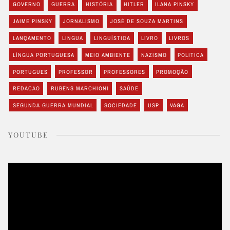
GOVERNO
GUERRA
HISTÓRIA
HITLER
ILANA PINSKY
JAIME PINSKY
JORNALISMO
JOSÉ DE SOUZA MARTINS
LANÇAMENTO
LINGUA
LINGUÍSTICA
LIVRO
LIVROS
LÍNGUA PORTUGUESA
MEIO AMBIENTE
NAZISMO
POLITICA
PORTUGUES
PROFESSOR
PROFESSORES
PROMOÇÃO
REDACAO
RUBENS MARCHIONI
SAÚDE
SEGUNDA GUERRA MUNDIAL
SOCIEDADE
USP
VAGA
YOUTUBE