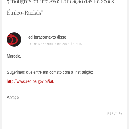
5 thoughts on “
Irê Ayó: Educação das Relações
Étnico-Raciais
”
editoracontexto
disse:
18 DE DEZEMBRO DE 2008 ÀS 8:16
Marcelo,
Sugerimos que entre em contato com a Instituição:
http://www.sec.ba.gov.br/iat/
Abraço
REPLY