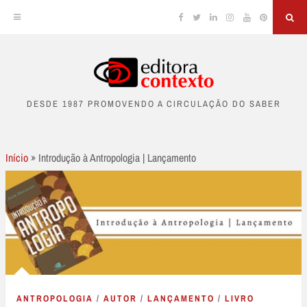
Facebook
Twitter
Linkedin
Instagram
YouTube
Pinterest
Sea
Skip
to
DESDE 1987 PROMOVENDO A CIRCULAÇÃO DO SABER
content
Início
»
Introdução à Antropologia | Lançamento
ANTROPOLOGIA
/
AUTOR
/
LANÇAMENTO
/
LIVRO