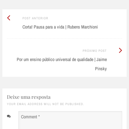
Post
Post
POST ANTERIOR
Anterior:
Corta! Pausa para a vida | Rubens Marchioni
navigation
Próximo
PRÓXIMO POST
Post:
Por um ensino público universal de qualidade | Jaime
Pinsky
Deixe uma resposta
YOUR EMAIL ADDRESS WILL NOT BE PUBLISHED.
Comment
*