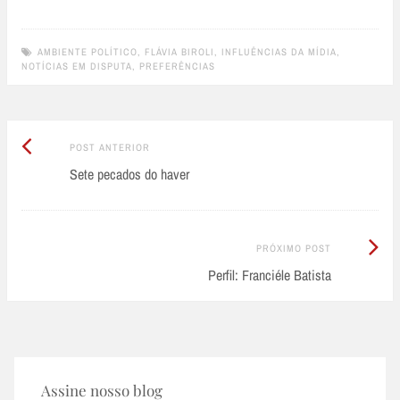
AMBIENTE POLÍTICO
,
FLÁVIA BIROLI
,
INFLUÊNCIAS DA MÍDIA
,
NOTÍCIAS EM DISPUTA
,
PREFERÊNCIAS
Post
Post
POST ANTERIOR
Anterior:
Sete pecados do haver
navigation
Próximo
PRÓXIMO POST
Post:
Perfil: Franciéle Batista
Assine nosso blog