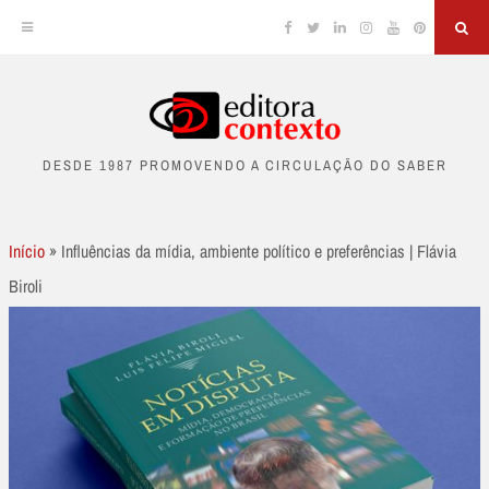
Facebook
Twitter
Linkedin
Instagram
YouTube
Pinterest
Sea
Skip
to
DESDE 1987 PROMOVENDO A CIRCULAÇÃO DO SABER
content
Início
»
Influências da mídia, ambiente político e preferências | Flávia
Biroli