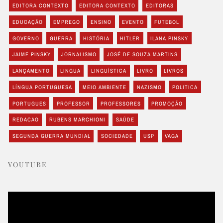
EDITORA CONTEXTO
EDITORA CONTEXTO
EDITORAS
EDUCAÇÃO
EMPREGO
ENSINO
EVENTO
FUTEBOL
GOVERNO
GUERRA
HISTÓRIA
HITLER
ILANA PINSKY
JAIME PINSKY
JORNALISMO
JOSÉ DE SOUZA MARTINS
LANÇAMENTO
LINGUA
LINGUÍSTICA
LIVRO
LIVROS
LÍNGUA PORTUGUESA
MEIO AMBIENTE
NAZISMO
POLITICA
PORTUGUES
PROFESSOR
PROFESSORES
PROMOÇÃO
REDACAO
RUBENS MARCHIONI
SAÚDE
SEGUNDA GUERRA MUNDIAL
SOCIEDADE
USP
VAGA
YOUTUBE