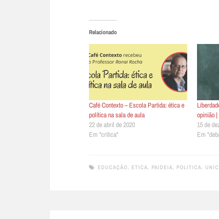
Relacionado
Café Contexto – Escola Partida: ética e
Liberdad
política na sala de aula
opinião 
22 de abril de 2020
15 de de
Em "crítica"
Em "deba
EDUCAÇÃO
,
ETICA
,
PAIDEIA
,
POLITICA
,
UNI