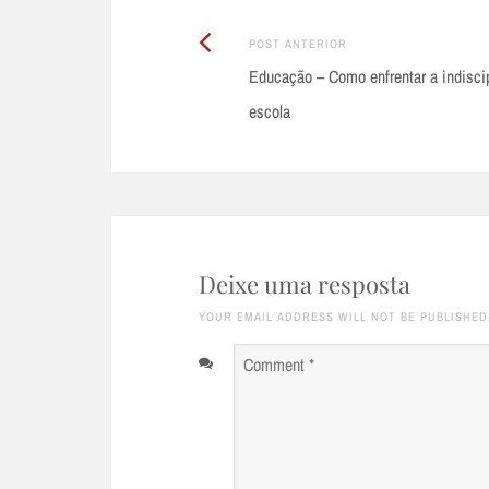
Post
Post
POST ANTERIOR
Anterior:
Educação – Como enfrentar a indisci
navigation
escola
Deixe uma resposta
YOUR EMAIL ADDRESS WILL NOT BE PUBLISHED
Comment
*