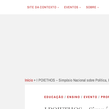
SITE DA CONTEXTO
EVENTOS
SOBRE
Skip
to
content
Início
»
I POIETHOS – Simpósio Nacional sobre Política, 
EDUCAÇÃO
/
ENSINO
/
EVENTO
/
PRO