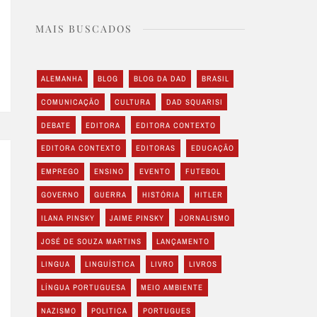
MAIS BUSCADOS
ALEMANHA
BLOG
BLOG DA DAD
BRASIL
COMUNICAÇÃO
CULTURA
DAD SQUARISI
DEBATE
EDITORA
EDITORA CONTEXTO
EDITORA CONTEXTO
EDITORAS
EDUCAÇÃO
EMPREGO
ENSINO
EVENTO
FUTEBOL
GOVERNO
GUERRA
HISTÓRIA
HITLER
ILANA PINSKY
JAIME PINSKY
JORNALISMO
JOSÉ DE SOUZA MARTINS
LANÇAMENTO
LINGUA
LINGUÍSTICA
LIVRO
LIVROS
LÍNGUA PORTUGUESA
MEIO AMBIENTE
NAZISMO
POLITICA
PORTUGUES