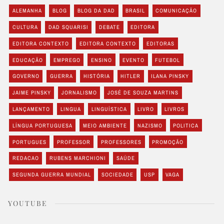
ALEMANHA
BLOG
BLOG DA DAD
BRASIL
COMUNICAÇÃO
CULTURA
DAD SQUARISI
DEBATE
EDITORA
EDITORA CONTEXTO
EDITORA CONTEXTO
EDITORAS
EDUCAÇÃO
EMPREGO
ENSINO
EVENTO
FUTEBOL
GOVERNO
GUERRA
HISTÓRIA
HITLER
ILANA PINSKY
JAIME PINSKY
JORNALISMO
JOSÉ DE SOUZA MARTINS
LANÇAMENTO
LINGUA
LINGUÍSTICA
LIVRO
LIVROS
LÍNGUA PORTUGUESA
MEIO AMBIENTE
NAZISMO
POLITICA
PORTUGUES
PROFESSOR
PROFESSORES
PROMOÇÃO
REDACAO
RUBENS MARCHIONI
SAÚDE
SEGUNDA GUERRA MUNDIAL
SOCIEDADE
USP
VAGA
YOUTUBE