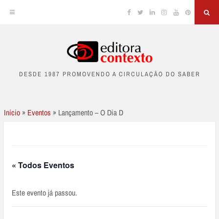
Facebook
Twitter
Linkedin
Instagram
YouTube
Pinterest
Sea
Skip
to
DESDE 1987 PROMOVENDO A CIRCULAÇÃO DO SABER
content
Início
»
Eventos
»
Lançamento – O Dia D
« Todos Eventos
Este evento já passou.