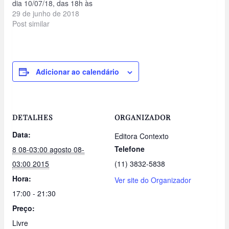
dia 10/07/18, das 18h às
19h, no Câmpus
29 de junho de 2018
da UNESP de São José do
Post similar
Rio Preto/SP. A sessão de
lançamento de livros
contará ainda com uma
roda de conversa com os
Adicionar ao calendário
Professores Ataliba de
Castilho, Rodolfo…
DETALHES
ORGANIZADOR
Data:
Editora Contexto
Telefone
8 08-03:00 agosto 08-
03:00 2015
(11) 3832-5838
Hora:
Ver site do Organizador
17:00 - 21:30
Preço:
Livre