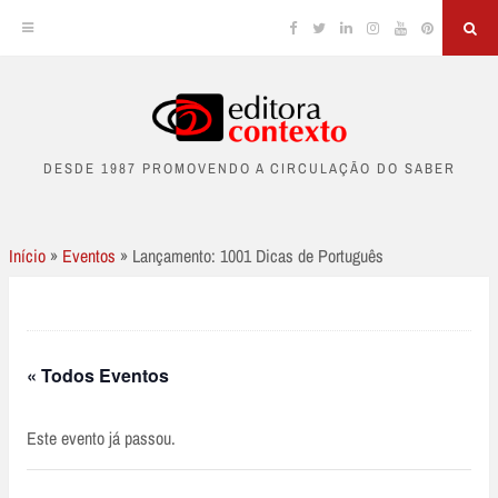
Facebook
Twitter
Linkedin
Instagram
YouTube
Pinterest
Sea
Skip
to
DESDE 1987 PROMOVENDO A CIRCULAÇÃO DO SABER
content
Início
»
Eventos
»
Lançamento: 1001 Dicas de Português
« Todos Eventos
Este evento já passou.