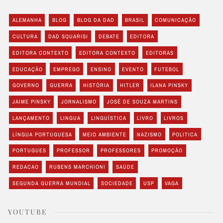
ALEMANHA
BLOG
BLOG DA DAD
BRASIL
COMUNICAÇÃO
CULTURA
DAD SQUARISI
DEBATE
EDITORA
EDITORA CONTEXTO
EDITORA CONTEXTO
EDITORAS
EDUCAÇÃO
EMPREGO
ENSINO
EVENTO
FUTEBOL
GOVERNO
GUERRA
HISTÓRIA
HITLER
ILANA PINSKY
JAIME PINSKY
JORNALISMO
JOSÉ DE SOUZA MARTINS
LANÇAMENTO
LINGUA
LINGUÍSTICA
LIVRO
LIVROS
LÍNGUA PORTUGUESA
MEIO AMBIENTE
NAZISMO
POLITICA
PORTUGUES
PROFESSOR
PROFESSORES
PROMOÇÃO
REDACAO
RUBENS MARCHIONI
SAÚDE
SEGUNDA GUERRA MUNDIAL
SOCIEDADE
USP
VAGA
YOUTUBE