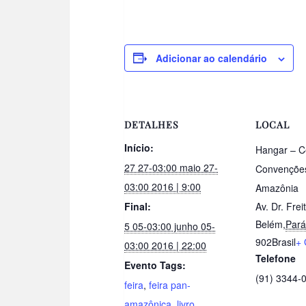
Adicionar ao calendário
DETALHES
LOCAL
Início:
Hangar – C
27 27-03:00 maio 27-
Convenções
03:00 2016 | 9:00
Amazônia
Final:
Av. Dr. Frei
Belém
,
Pará
5 05-03:00 junho 05-
902
Brasil
+ 
03:00 2016 | 22:00
Telefone
Evento Tags:
(91) 3344-
feira
,
feira pan-
amazônica
,
livro