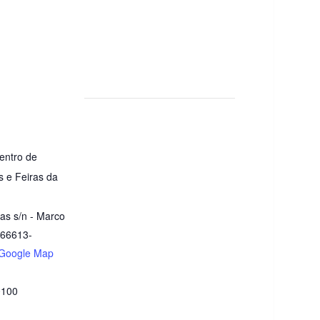
julho daquele ano, professores,
acadêmicos e pesquisadores
estiveram reunidos para a I
Jornada na Ufopa
(Universidade Federal do…
entro de
 e Feiras da
tas s/n - Marco
66613-
Google Map
0100