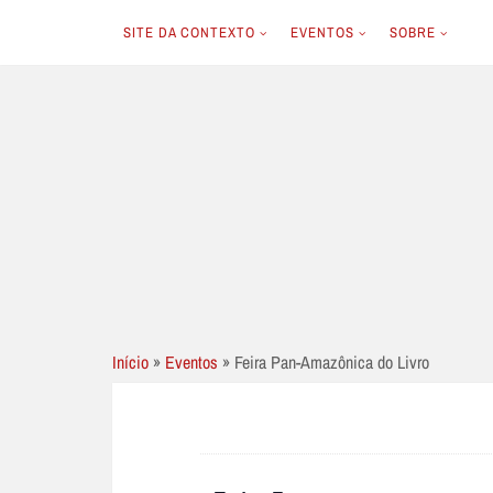
SITE DA CONTEXTO
EVENTOS
SOBRE
Skip
to
content
Início
»
Eventos
»
Feira Pan-Amazônica do Livro