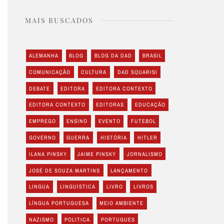
MAIS BUSCADOS
ALEMANHA
BLOG
BLOG DA DAD
BRASIL
COMUNICAÇÃO
CULTURA
DAD SQUARISI
DEBATE
EDITORA
EDITORA CONTEXTO
EDITORA CONTEXTO
EDITORAS
EDUCAÇÃO
EMPREGO
ENSINO
EVENTO
FUTEBOL
GOVERNO
GUERRA
HISTÓRIA
HITLER
ILANA PINSKY
JAIME PINSKY
JORNALISMO
JOSÉ DE SOUZA MARTINS
LANÇAMENTO
LINGUA
LINGUÍSTICA
LIVRO
LIVROS
LÍNGUA PORTUGUESA
MEIO AMBIENTE
NAZISMO
POLITICA
PORTUGUES