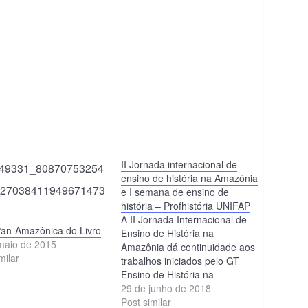
II Jornada internacional de
ensino de história na Amazônia
e I semana de ensino de
história – Profhistória UNIFAP
A II Jornada Internacional de
Pan-Amazônica do Livro
Ensino de História na
maio de 2015
Amazônia dá continuidade aos
milar
trabalhos iniciados pelo GT
Ensino de História na
Amazônia em Santarém, Pará,
29 de junho de 2018
em 2016. Entre 04 e 09 de
Post similar