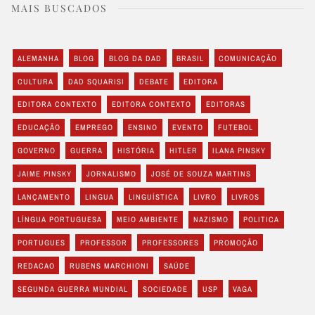
MAIS BUSCADOS
ALEMANHA
BLOG
BLOG DA DAD
BRASIL
COMUNICAÇÃO
CULTURA
DAD SQUARISI
DEBATE
EDITORA
EDITORA CONTEXTO
EDITORA CONTEXTO
EDITORAS
EDUCAÇÃO
EMPREGO
ENSINO
EVENTO
FUTEBOL
GOVERNO
GUERRA
HISTÓRIA
HITLER
ILANA PINSKY
JAIME PINSKY
JORNALISMO
JOSÉ DE SOUZA MARTINS
LANÇAMENTO
LINGUA
LINGUÍSTICA
LIVRO
LIVROS
LÍNGUA PORTUGUESA
MEIO AMBIENTE
NAZISMO
POLITICA
PORTUGUES
PROFESSOR
PROFESSORES
PROMOÇÃO
REDACAO
RUBENS MARCHIONI
SAÚDE
SEGUNDA GUERRA MUNDIAL
SOCIEDADE
USP
VAGA