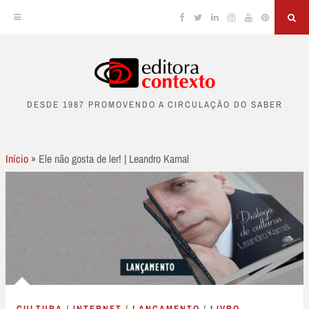
Facebook
Twitter
Linkedin
Instagram
YouTube
Pinterest
Sea
Skip
to
DESDE 1987 PROMOVENDO A CIRCULAÇÃO DO SABER
content
Início
»
Ele não gosta de ler! | Leandro Karnal
CULTURA
/
INTERNET
/
LANÇAMENTO
/
LIVRO