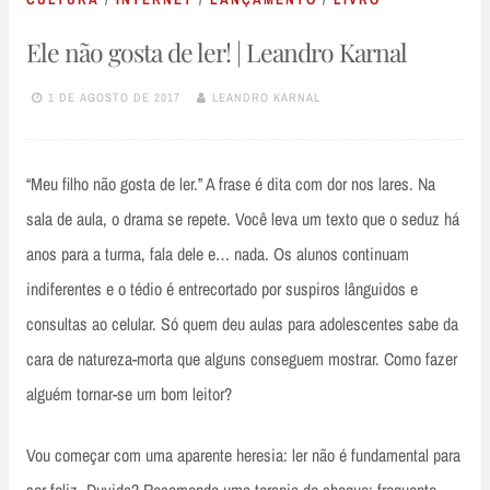
Ele não gosta de ler! | Leandro Karnal
1 DE AGOSTO DE 2017
LEANDRO KARNAL
“Meu filho não gosta de ler.” A frase é dita com dor nos lares. Na
sala de aula, o drama se repete. Você leva um texto que o seduz há
anos para a turma, fala dele e… nada. Os alunos continuam
indiferentes e o tédio é entrecortado por suspiros lânguidos e
consultas ao celular. Só quem deu aulas para adolescentes sabe da
cara de natureza-morta que alguns conseguem mostrar. Como fazer
alguém tornar-se um bom leitor?
Vou começar com uma aparente heresia: ler não é fundamental para
ser feliz. Duvida? Recomendo uma terapia de choque: frequente