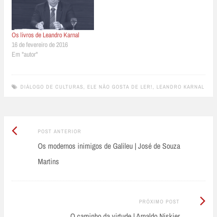
Os livros de Leandro Karnal
16 de fevereiro de 2016
Em "autor"
DIÁLOGO DE CULTURAS
,
ELE NÃO GOSTA DE LER!
,
LEANDRO KARNAL
Post
Post
POST ANTERIOR
Anterior:
Os modernos inimigos de Galileu | José de Souza
navigation
Martins
Próximo
PRÓXIMO POST
Post:
O caminho da virtude | Arnaldo Niskier