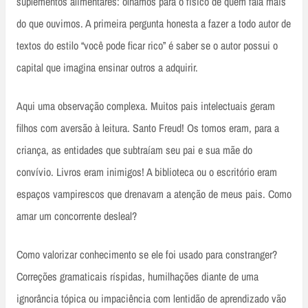
suplementos alimentares: olhamos para o físico de quem fala mais
do que ouvimos. A primeira pergunta honesta a fazer a todo autor de
textos do estilo “você pode ficar rico” é saber se o autor possui o
capital que imagina ensinar outros a adquirir.
Aqui uma observação complexa. Muitos pais intelectuais geram
filhos com aversão à leitura. Santo Freud! Os tomos eram, para a
criança, as entidades que subtraíam seu pai e sua mãe do
convívio. Livros eram inimigos! A biblioteca ou o escritório eram
espaços vampirescos que drenavam a atenção de meus pais. Como
amar um concorrente desleal?
Como valorizar conhecimento se ele foi usado para constranger?
Correções gramaticais ríspidas, humilhações diante de uma
ignorância tópica ou impaciência com lentidão de aprendizado vão