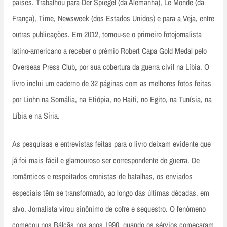
países. Trabalhou para Der Spiegel (da Alemanha), Le Monde (da
França), Time, Newsweek (dos Estados Unidos) e para a Veja, entre
outras publicações. Em 2012, tornou-se o primeiro fotojornalista
latino-americano a receber o prêmio Robert Capa Gold Medal pelo
Overseas Press Club, por sua cobertura da guerra civil na Líbia. O
livro inclui um caderno de 32 páginas com as melhores fotos feitas
por Liohn na Somália, na Etiópia, no Haiti, no Egito, na Tunísia, na
Líbia e na Síria.
As pesquisas e entrevistas feitas para o livro deixam evidente que
já foi mais fácil e glamouroso ser correspondente de guerra. De
românticos e respeitados cronistas de batalhas, os enviados
especiais têm se transformado, ao longo das últimas décadas, em
alvo. Jornalista virou sinônimo de cofre e sequestro. O fenômeno
começou nos Bálcãs nos anos 1990, quando os sérvios começaram