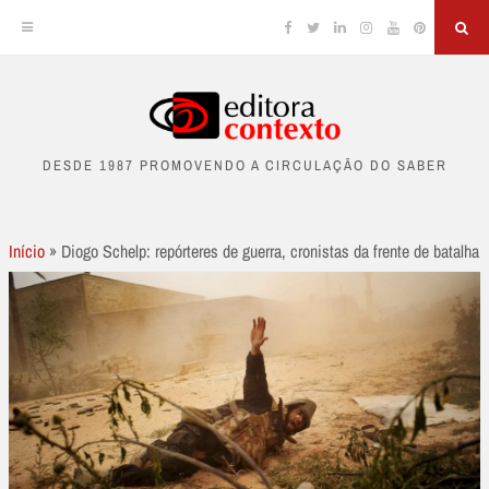
Facebook
Twitter
Linkedin
Instagram
YouTube
Pinterest
Sea
Skip
to
DESDE 1987 PROMOVENDO A CIRCULAÇÃO DO SABER
content
Início
»
Diogo Schelp: repórteres de guerra, cronistas da frente de batalha