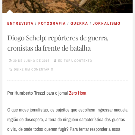
ENTREVISTA
/
FOTOGRAFIA
/
GUERRA
/
JORNALISMO
Diogo Schelp: repórteres de guerra,
cronistas da frente de batalha
20 DE JUNHO DE 2016
EDITORA CONTEXTO
DEIXE UM COMENTÁRIO
Por
Humberto Trezzi
para o jornal
Zero Hora
O que move jornalistas, os sujeitos que escolhem ingressar naquela
região de desespero, a terra de ninguém característica das guerras
civis, de onde todos querem fugir? Para tentar responder a essa