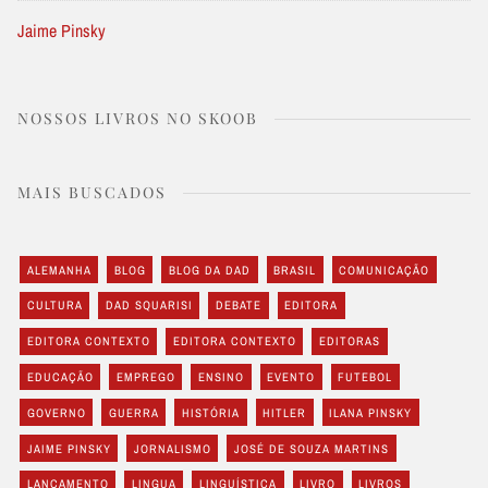
Jaime Pinsky
NOSSOS LIVROS NO SKOOB
MAIS BUSCADOS
ALEMANHA
BLOG
BLOG DA DAD
BRASIL
COMUNICAÇÃO
CULTURA
DAD SQUARISI
DEBATE
EDITORA
EDITORA CONTEXTO
EDITORA CONTEXTO
EDITORAS
EDUCAÇÃO
EMPREGO
ENSINO
EVENTO
FUTEBOL
GOVERNO
GUERRA
HISTÓRIA
HITLER
ILANA PINSKY
JAIME PINSKY
JORNALISMO
JOSÉ DE SOUZA MARTINS
LANÇAMENTO
LINGUA
LINGUÍSTICA
LIVRO
LIVROS