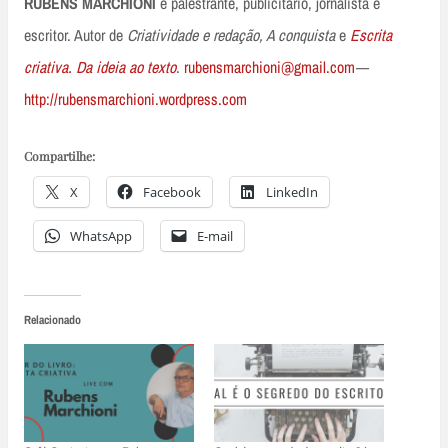
RUBENS MARCHIONI
é palestrante, publicitário, jornalista e
escritor. Autor de
Criatividade e redação, A conquista
e
Escrita
criativa. Da ideia ao texto
.
rubensmarchioni@gmail.com
—
http://rubensmarchioni.wordpress.com
Compartilhe:
X
Facebook
LinkedIn
WhatsApp
E-mail
Relacionado