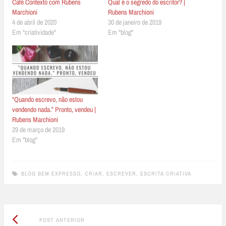
Café Contexto com Rubens
Qual é o segredo do escritor? |
Marchioni
Rubens Marchioni
4 de abril de 2020
30 de janeiro de 2019
Em "criatividade"
Em "blog"
“Quando escrevo, não estou
vendendo nada.” Pronto, vendeu |
Rubens Marchioni
29 de março de 2019
Em "blog"
BLOG BEM EXPRESSO
,
CRIAR
,
ESCREVER
,
ESCRITA CRIATIVA
Post
Post
POST ANTERIOR