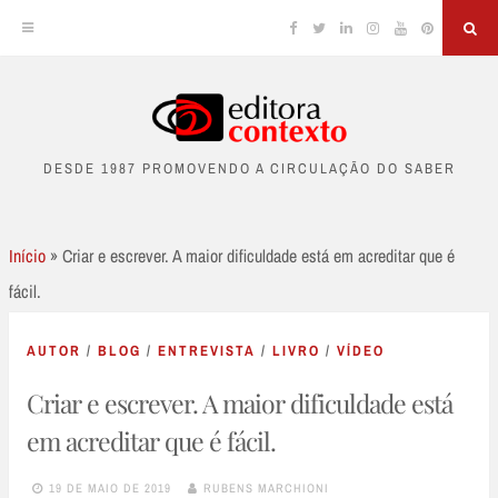
Facebook
Twitter
Linkedin
Instagram
YouTube
Pinterest
Sea
Skip
to
DESDE 1987 PROMOVENDO A CIRCULAÇÃO DO SABER
content
Início
»
Criar e escrever. A maior dificuldade está em acreditar que é
fácil.
AUTOR
/
BLOG
/
ENTREVISTA
/
LIVRO
/
VÍDEO
Criar e escrever. A maior dificuldade está
em acreditar que é fácil.
19 DE MAIO DE 2019
RUBENS MARCHIONI