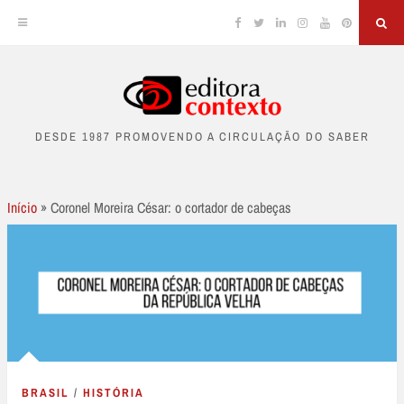
Facebook
Twitter
Linkedin
Instagram
YouTube
Pinterest
Sea
Skip
to
DESDE 1987 PROMOVENDO A CIRCULAÇÃO DO SABER
content
Início
»
Coronel Moreira César: o cortador de cabeças
BRASIL
/
HISTÓRIA