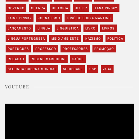
GOVERNO
GUERRA
HISTÓRIA
HITLER
ILANA PINSKY
JAIME PINSKY
JORNALISMO
JOSÉ DE SOUZA MARTINS
LANÇAMENTO
LINGUA
LINGUÍSTICA
LIVRO
LIVROS
LÍNGUA PORTUGUESA
MEIO AMBIENTE
NAZISMO
POLITICA
PORTUGUES
PROFESSOR
PROFESSORES
PROMOÇÃO
REDACAO
RUBENS MARCHIONI
SAÚDE
SEGUNDA GUERRA MUNDIAL
SOCIEDADE
USP
VAGA
YOUTUBE