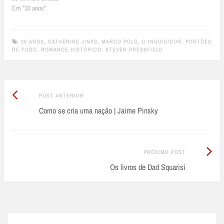
Em "30 anos"
30 ANOS
,
CATHERINE JINKS
,
MARCO POLO
,
O INQUISIDOR
,
PORTÕES
DE FOGO
,
ROMANCE HISTÓRICO
,
STEVEN PRESSFIELD
Post
Post
POST ANTERIOR
Anterior:
Como se cria uma nação | Jaime Pinsky
navigation
Próximo
PRÓXIMO POST
Post:
Os livros de Dad Squarisi