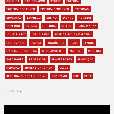
CULTURA
DAD SQUARISI
DEBATE
EDITORA
EDITORA CONTEXTO
EDITORA CONTEXTO
EDITORAS
EDUCAÇÃO
EMPREGO
ENSINO
EVENTO
FUTEBOL
GOVERNO
GUERRA
HISTÓRIA
HITLER
ILANA PINSKY
JAIME PINSKY
JORNALISMO
JOSÉ DE SOUZA MARTINS
LANÇAMENTO
LINGUA
LINGUÍSTICA
LIVRO
LIVROS
LÍNGUA PORTUGUESA
MEIO AMBIENTE
NAZISMO
POLITICA
PORTUGUES
PROFESSOR
PROFESSORES
PROMOÇÃO
REDACAO
RUBENS MARCHIONI
SAÚDE
SEGUNDA GUERRA MUNDIAL
SOCIEDADE
USP
VAGA
YOUTUBE