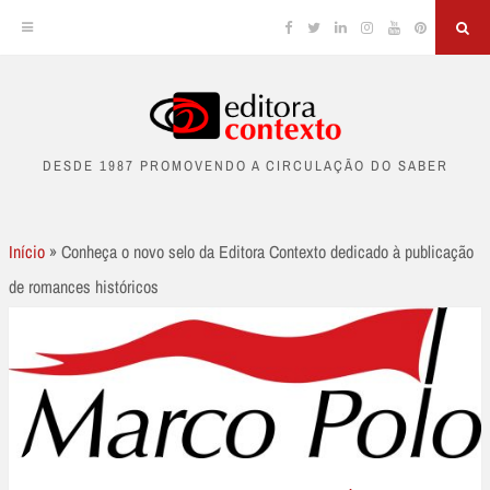
Facebook
Twitter
Linkedin
Instagram
YouTube
Pinterest
Sea
Skip
to
DESDE 1987 PROMOVENDO A CIRCULAÇÃO DO SABER
content
Início
»
Conheça o novo selo da Editora Contexto dedicado à publicação
de romances históricos