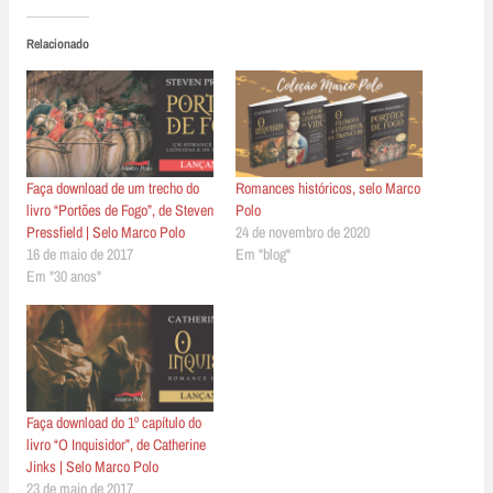
Relacionado
Faça download de um trecho do
Romances históricos, selo Marco
livro “Portões de Fogo”, de Steven
Polo
Pressfield | Selo Marco Polo
24 de novembro de 2020
16 de maio de 2017
Em "blog"
Em "30 anos"
Faça download do 1º capítulo do
livro “O Inquisidor”, de Catherine
Jinks | Selo Marco Polo
23 de maio de 2017