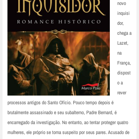
novo
inquisi
dor,
chega a
Lazet,
na
França,
dispost
o a
rever
processos antigos do Santo Ofício. Pouco tempo depois é
brutalmente assassinado e seu subalterno, Padre Bernard, é
encarregado da investigação. No entanto, ao tentar proteger quatro
mulheres, ele próprio se torna suspeito por seus pares. Acusado de